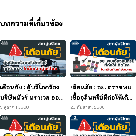
บทความที่เกี่ยวข้อง
เตือนภัย : ผู้บริโภคร้อง
เตือนภัย : อย. ตรวจพบ
บริษัททัวร์ ทราเวล ฮอลิ
เชื้อจุลินทรีย์ที่ก่อให้เกิด
เดย์ ยุติกิจการ ไม่คืนเงิน
โรค และพบแบคทีเรีย
9 ตุลาคม 2568
23 กันยายน 2568
ผู้บริโภค
ยีสต์ และรา เกิน
มาตรฐานกำหนด ใน