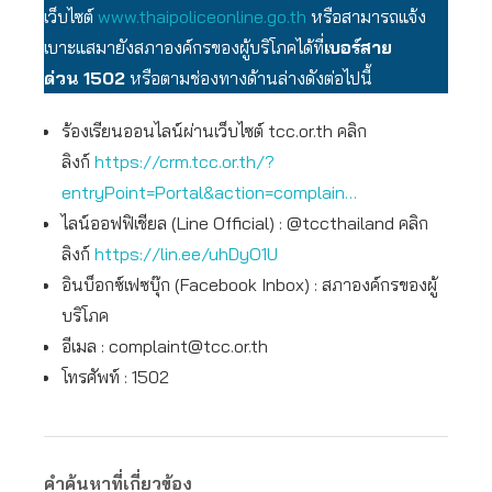
เว็บไซต์
www.thaipoliceonline.go.th
หรือสามารถแจ้ง
เบาะแสมายังสภาองค์กรของผู้บริโภคได้ที่
เบอร์สาย
ด่วน
1502
หรือตามช่องทางด้านล่างดังต่อไปนี้
ร้องเรียนออนไลน์ผ่านเว็บไซต์ tcc.or.th คลิก
ลิงก์
https://crm.tcc.or.th/?
entryPoint=Portal&action=complain…
ไลน์ออฟฟิเชียล (Line Official) : @tccthailand คลิก
ลิงก์
https://lin.ee/uhDyO1U
อินบ็อกซ์เฟซบุ๊ก (Facebook Inbox) : สภาองค์กรของผู้
บริโภค
อีเมล :
complaint@tcc.or.th
โทรศัพท์ : 1502
คำค้นหาที่เกี่ยวข้อง