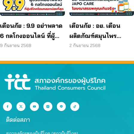
ผลิตภัณฑ์ย้อมผม
เตือนภัย : 9.9 อย่าพลาด
เตือนภัย : อย. เตือน
6 กลโกงออนไลน์ ที่ผู้
ผลิตภัณฑ์สมุนไพร
บริโภคโดนหลอกบ่อย
JAPO CARE โฆษณา
9 กันยายน 2568
2 กันยายน 2568
ที่สุด
สรรพคุณเกินจริง
ติดต่อสภา
สภาองค์กรของผู้บริโภค (สภาผู้บริโภค)