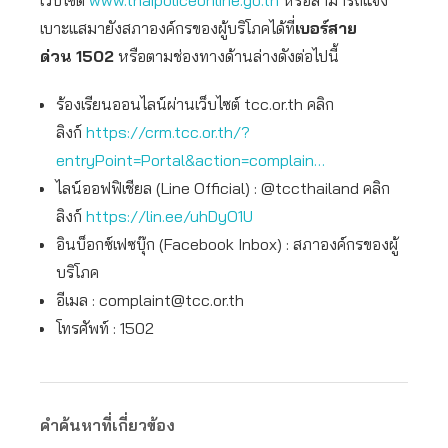
เว็บไซต์
www.thaipoliceonline.go.th
หรือสามารถแจ้ง
เบาะแสมายังสภาองค์กรของผู้บริโภคได้ที่
เบอร์สาย
ด่วน
1502
หรือตามช่องทางด้านล่างดังต่อไปนี้
ร้องเรียนออนไลน์ผ่านเว็บไซต์ tcc.or.th คลิก
ลิงก์
https://crm.tcc.or.th/?
entryPoint=Portal&action=complain…
ไลน์ออฟฟิเชียล (Line Official) : @tccthailand คลิก
ลิงก์
https://lin.ee/uhDyO1U
อินบ็อกซ์เฟซบุ๊ก (Facebook Inbox) : สภาองค์กรของผู้
บริโภค
อีเมล :
complaint@tcc.or.th
โทรศัพท์ : 1502
คำค้นหาที่เกี่ยวข้อง