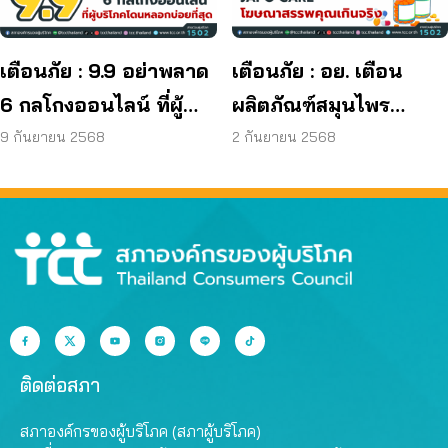
เตือนภัย : 9.9 อย่าพลาด
เตือนภัย : อย. เตือน
6 กลโกงออนไลน์ ที่ผู้
ผลิตภัณฑ์สมุนไพร
บริโภคโดนหลอกบ่อย
JAPO CARE โฆษณา
9 กันยายน 2568
2 กันยายน 2568
ที่สุด
สรรพคุณเกินจริง
ติดต่อสภา
สภาองค์กรของผู้บริโภค (สภาผู้บริโภค)