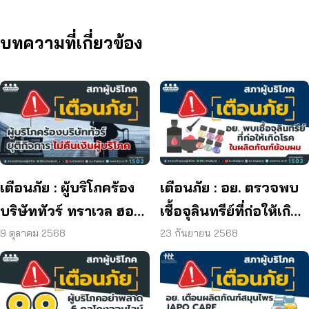
บทความที่เกี่ยวข้อง
เตือนภัย : ผู้บริโภคร้อง
เตือนภัย : อย. ตรวจพบ
บริษัททัวร์ ทราเวล ฮอลิ
เชื้อจุลินทรีย์ที่ก่อให้เกิด
เดย์ ยุติกิจการ ไม่คืนเงิน
โรค และพบแบคทีเรีย
9 ตุลาคม 2568
23 กันยายน 2568
ผู้บริโภค
ยีสต์ และรา เกิน
มาตรฐานกำหนด ใน
ผลิตภัณฑ์ย้อมผม