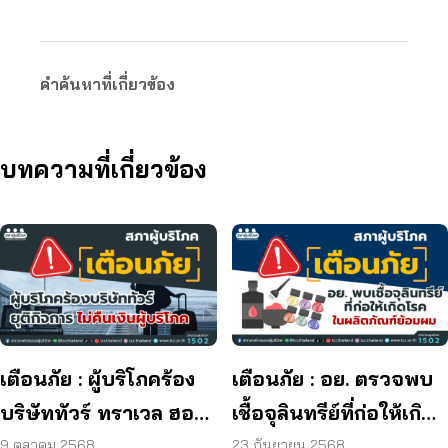
คำค้นหาที่เกี่ยวข้อง
บทความที่เกี่ยวข้อง
เตือนภัย : ผู้บริโภคร้อง
เตือนภัย : อย. ตรวจพบ
บริษัททัวร์ ทราเวล ฮอลิ
เชื้อจุลินทรีย์ที่ก่อให้เกิด
เดย์ ยุติกิจการ ไม่คืนเงิน
โรค และพบแบคทีเรีย
9 ตุลาคม 2568
23 กันยายน 2568