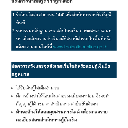
สิ่งที่ควรทำเมื่อรู้ตัวว่าถูกหลอก
รีบโทรติดต่อ สายด่วน 1441 เพื่อดำเนินการอายัดบัญชี
ทันที
รวบรวมหลักฐาน เช่น สลิปโอนเงิน ภาพแชทการสนท
นา เพื่อแจ้งความดำเนินคดีที่สถานีตำรวจในพื้นที่หรือ
แจ้งความออนไลน์ที่
www.thaipoliceonline.go.th
ข้อควรระวังและจุดสังเกตเว็บไซต์หรือแอปกู้เงินผิด
กฎหมาย
ได้รับเงินกู้ไม่เต็มจำนวน
มีการอ้างว่าให้โอนเงินค่าธรรมเนียมมาก่อน จึงจะทำ
สัญญากู้ได้ เช่น ค่าดำเนินการ ค่ายืนยันตัวตน
มักจะอ้างให้แอดคุยผ่านทางไลน์ เพื่อตกลงราย
ละเอียดก่อนดำเนินการกู้ยืมเงิน