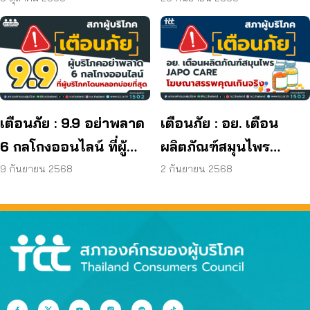
ผู้บริโภค
ยีสต์ และรา เกิน
มาตรฐานกำหนด ใน
ผลิตภัณฑ์ย้อมผม
เตือนภัย : 9.9 อย่าพลาด
เตือนภัย : อย. เตือน
6 กลโกงออนไลน์ ที่ผู้
ผลิตภัณฑ์สมุนไพร
บริโภคโดนหลอกบ่อย
JAPO CARE โฆษณา
9 กันยายน 2568
2 กันยายน 2568
ที่สุด
สรรพคุณเกินจริง