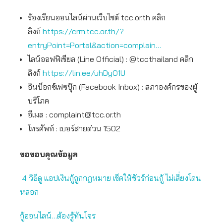
ร้องเรียนออนไลน์ผ่านเว็บไซต์ tcc.or.th คลิก
ลิงก์
https://crm.tcc.or.th/?
entryPoint=Portal&action=complain…
ไลน์ออฟฟิเชียล (Line Official) : @tccthailand คลิก
ลิงก์
https://lin.ee/uhDyO1U
อินบ็อกซ์เฟซบุ๊ก (Facebook Inbox) : สภาองค์กรของผู้
บริโภค
อีเมล :
complaint@tcc.or.th
โทรศัพท์ : เบอร์สายด่วน 1502
ขอขอบคุณข้อมูล
4 วิธีดู แอปเงินกู้ถูกกฎหมาย เช็คให้ชัวร์ก่อนกู้ ไม่เสี่ยงโดน
หลอก
กู้ออนไลน์…ต้องรู้ทันโจร