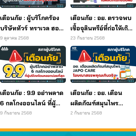
เตือนภัย : ผู้บริโภคร้อง
เตือนภัย : อย. ตรวจพบ
บริษัททัวร์ ทราเวล ฮอลิ
เชื้อจุลินทรีย์ที่ก่อให้เกิด
เดย์ ยุติกิจการ ไม่คืนเงิน
โรค และพบแบคทีเรีย
9 ตุลาคม 2568
23 กันยายน 2568
ผู้บริโภค
ยีสต์ และรา เกิน
มาตรฐานกำหนด ใน
ผลิตภัณฑ์ย้อมผม
เตือนภัย : 9.9 อย่าพลาด
เตือนภัย : อย. เตือน
6 กลโกงออนไลน์ ที่ผู้
ผลิตภัณฑ์สมุนไพร
บริโภคโดนหลอกบ่อย
JAPO CARE โฆษณา
9 กันยายน 2568
2 กันยายน 2568
ที่สุด
สรรพคุณเกินจริง