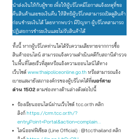
นำส่งเงินให้กับผู้ขาย เพื่อให้ผู้บริโภคมีโอกาสแจ้งเหตุที่ขอ
คืนสินค้าและขอเงินคืน ให้สิทธิผู้บริโภคสามารถเปิดดูสินค้า
ก่อนชำระเงินได้ โดยหากพบว่า มีปัญหา ผู้บริโภคสามารถ
ปฏิเสธการชำระเงินและไม่รับสินค้าได้
ทั้งนี้ หากผู้บริโภคท่านใดได้รับความเสียหายจากการซื้อ
สินค้าออนไลน์ สามารถแจ้งความดำเนินคดีกับสถานีตำรวจ
ในพื้นที่โดยเร็วที่สุดหรือแจ้งความออนไลน์ได้ทาง
เว็บไซต์
www.thaipoliceonline.go.th
หรือสามารถแจ้ง
เบาะแสมายังสภาองค์กรของผู้บริโภคได้ที่
เบอร์สาย
ด่วน
1502
ตามช่องทางด้านล่างดังต่อไปนี้
ร้องเรียนออนไลน์ผ่านเว็บไซต์ tcc.or.th คลิก
ลิงก์
https://crm.tcc.or.th/?
entryPoint=Portal&action=complain…
ไลน์ออฟฟิเชียล (Line Official) : @tccthailand คลิก