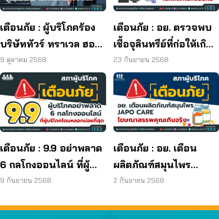
เตือนภัย : ผู้บริโภคร้อง
เตือนภัย : อย. ตรวจพบ
บริษัททัวร์ ทราเวล ฮอลิ
เชื้อจุลินทรีย์ที่ก่อให้เกิด
เดย์ ยุติกิจการ ไม่คืนเงิน
โรค และพบแบคทีเรีย
9 ตุลาคม 2568
23 กันยายน 2568
ผู้บริโภค
ยีสต์ และรา เกิน
มาตรฐานกำหนด ใน
ผลิตภัณฑ์ย้อมผม
เตือนภัย : 9.9 อย่าพลาด
เตือนภัย : อย. เตือน
6 กลโกงออนไลน์ ที่ผู้
ผลิตภัณฑ์สมุนไพร
บริโภคโดนหลอกบ่อย
JAPO CARE โฆษณา
9 กันยายน 2568
2 กันยายน 2568
ที่สุด
สรรพคุณเกินจริง