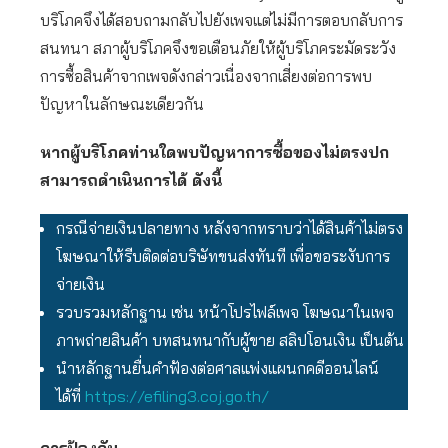
บริโภคจึงได้สอบถามกลับไปยังเพจแต่ไม่มีการตอบกลับการ
สนทนา สภาผู้บริโภคจึงขอเตือนภัยให้ผู้บริโภคระมัดระวัง
การซื้อสินค้าจากเพจดังกล่าวเนื่องจากเสี่ยงต่อการพบ
ปัญหาในลักษณะเดียวกัน
หากผู้บริโภคท่านใดพบปัญหาการซื้อของไม่ตรงปก
สามารถดำเนินการได้ ดังนี้
กรณีจ่ายเงินปลายทาง หลังจากทราบว่าได้สินค้าไม่ตรง
โฆษณาให้รีบติดต่อบริษัทขนส่งทันที เพื่อขอระงับการ
จ่ายเงิน
รวบรวมหลักฐาน เช่น หน้าโปรไฟล์เพจ โฆษณาในเพจ
ภาพถ่ายสินค้า บทสนทนากับผู้ขาย สลิปโอนเงิน เป็นต้น
นำหลักฐานยื่นคำฟ้องต่อศาลแพ่งแผนกคดีออนไลน์
ได้ที่
https://efiling3.coj.go.th/