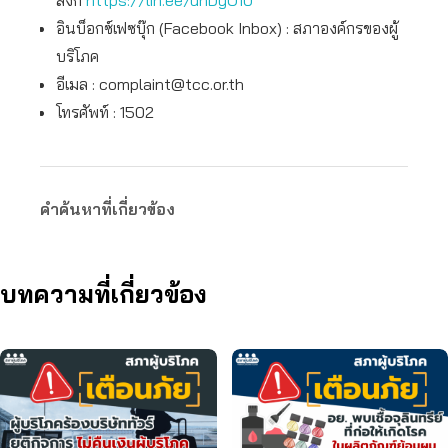
ลิงก์
https://lin.ee/uhDyO1U
อินบ็อกซ์เฟซบุ๊ก (Facebook Inbox) : สภาองค์กรของผู้
บริโภค
อีเมล :
complaint@tcc.or.th
โทรศัพท์ : 1502
คำค้นหาที่เกี่ยวข้อง
บทความที่เกี่ยวข้อง