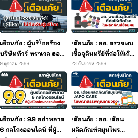
เตือนภัย : ผู้บริโภคร้อง
เตือนภัย : อย. ตรวจพบ
บริษัททัวร์ ทราเวล ฮอลิ
เชื้อจุลินทรีย์ที่ก่อให้เกิด
เดย์ ยุติกิจการ ไม่คืนเงิน
โรค และพบแบคทีเรีย
9 ตุลาคม 2568
23 กันยายน 2568
ผู้บริโภค
ยีสต์ และรา เกิน
มาตรฐานกำหนด ใน
ผลิตภัณฑ์ย้อมผม
เตือนภัย : 9.9 อย่าพลาด
เตือนภัย : อย. เตือน
6 กลโกงออนไลน์ ที่ผู้
ผลิตภัณฑ์สมุนไพร