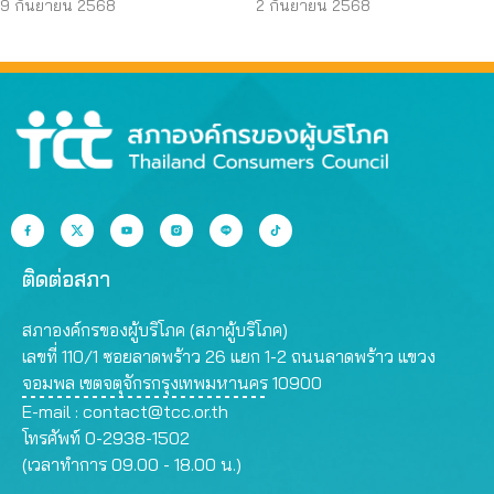
บริโภคโดนหลอกบ่อย
JAPO CARE โฆษณา
9 กันยายน 2568
2 กันยายน 2568
ที่สุด
สรรพคุณเกินจริง
ติดต่อสภา
สภาองค์กรของผู้บริโภค (สภาผู้บริโภค)
เลขที่ 110/1 ซอยลาดพร้าว 26 แยก 1-2 ถนนลาดพร้าว แขวง
จอมพล เขตจตุจักรกรุงเทพมหานคร 10900
E-mail :
contact@tcc.or.th
โทรศัพท์ 0-2938-1502
(เวลาทำการ 09.00 - 18.00 น.)