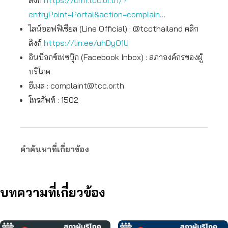
ลิงก์
https://crm.tcc.or.th/?
entryPoint=Portal&action=complain…
ไลน์ออฟฟิเชียล (Line Official) : @tccthailand คลิก
ลิงก์
https://lin.ee/uhDyO1U
อินบ็อกซ์เฟซบุ๊ก (Facebook Inbox) : สภาองค์กรของผู้
บริโภค
อีเมล :
complaint@tcc.or.th
โทรศัพท์ : 1502
คำค้นหาที่เกี่ยวข้อง
บทความที่เกี่ยวข้อง