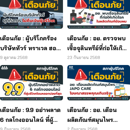
เตือนภัย : ผู้บริโภคร้อง
เตือนภัย : อย. ตรวจพบ
บริษัททัวร์ ทราเวล ฮอลิ
เชื้อจุลินทรีย์ที่ก่อให้เกิด
เดย์ ยุติกิจการ ไม่คืนเงิน
โรค และพบแบคทีเรีย
9 ตุลาคม 2568
23 กันยายน 2568
ผู้บริโภค
ยีสต์ และรา เกิน
มาตรฐานกำหนด ใน
ผลิตภัณฑ์ย้อมผม
เตือนภัย : 9.9 อย่าพลาด
เตือนภัย : อย. เตือน
6 กลโกงออนไลน์ ที่ผู้
ผลิตภัณฑ์สมุนไพร
บริโภคโดนหลอกบ่อย
JAPO CARE โฆษณา
9 กันยายน 2568
2 กันยายน 2568