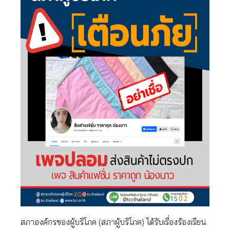
สภาองค์กรของผู้บริโภค (สภาผู้บริโภค) ได้รับเรื่องร้องเรียน