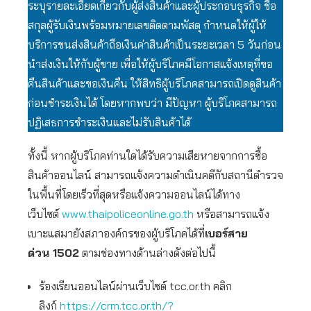
ระบุรายละเอียดเกี่ยวกับผู้ส่งสินค้าและผู้ประกอบธุรกิจ ชื่อ
สกุลผู้รับเงินพร้อมหมายเลขติดตามพัสดุ กำหนดให้ผู้ให้
บริการขนส่งสินค้าถือเงินค่าสินค้าเป็นระยะเวลา 5 วันก่อน
นำส่งเงินให้กับผู้ขาย เพื่อให้ผู้บริโภคมีโอกาสแจ้งเหตุที่ขอ
คืนสินค้าและขอเงินคืน ให้สิทธิผู้บริโภคสามารถเปิดดูสินค้า
ก่อนชำระเงินได้ โดยหากพบว่า มีปัญหา ผู้บริโภคสามารถ
ปฏิเสธการชำระเงินและไม่รับสินค้าได้
ทั้งนี้ หากผู้บริโภคท่านใดได้รับความเสียหายจากการซื้อ
สินค้าออนไลน์ สามารถแจ้งความดำเนินคดีกับสถานีตำรวจ
ในพื้นที่โดยเร็วที่สุดหรือแจ้งความออนไลน์ได้ทาง
เว็บไซต์
www.thaipoliceonline.go.th
หรือสามารถแจ้ง
เบาะแสมายังสภาองค์กรของผู้บริโภคได้ที่
เบอร์สาย
ด่วน
1502
ตามช่องทางด้านล่างดังต่อไปนี้
ร้องเรียนออนไลน์ผ่านเว็บไซต์ tcc.or.th คลิก
ลิงก์
https://crm.tcc.or.th/?