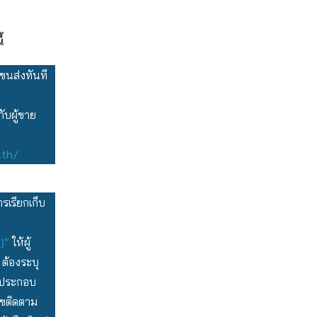
้
ขนส่งทันที
บผู้ขาย
.th/
รเรียกเก็บ
y)”
ให้ผู้
 ต้องระบุ
ู้ประกอบ
เลขติดตาม