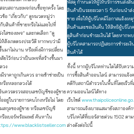
พัสดุ กำหนดให้ผู้ให้บริการขนส่งสินค
อบสถานะเพจก่อนซื้อทุกครั้ง โดย
สินค้าเป็นระยะเวลา 5 วันก่อนนำส่งเง
หัวข้อ “เกี่ยวกับ” ดูหมวดหมู่ว่า
ขาย เพื่อให้ผู้บริโภคมีโอกาสแจ้งเหตุ
ับสินค้าที่ขายหรือไม่และไปที่
สินค้าและขอเงินคืน ให้สิทธิผู้บริโ
่งใสของเพจ” และกดเลือก “ดู
ดูสินค้าก่อนชำระเงินได้ โดยหากพบ
ให้สังเกตตรงประวัติ หากพบว่ามี
ผู้บริโภคสามารถปฏิเสธการชำระเงิน
ึ้นมาไม่นาน หรือเพิ่งมีการเปลี่ยน
สินค้าได้
สัยไว้ก่อนว่าเป็นเพจที่สร้างขึ้นมา
กลวง
ทั้งนี้ หากผู้บริโภคท่านใดได้รับคว
มีราคาถูกเกินควร อาจเข้าข่ายเป็น
การซื้อสินค้าออนไลน์ สามารถแจ้ง
หรือหลอกลวงได้
คดีกับสถานีตำรวจในพื้นที่โดยเร็วที่
งินควรตรวจสอบเลขบัญชีของผู้ขาย
ความออนไลน์ได้ทาง
ชื่ออยู่ในรายการคนโกงหรือไม่ โดย
เว็บไซต์
www.thaipoliceonline.go
มสกุลของผู้ขาย หรือเลขบัญชี
สามารถแจ้งเบาะแสมายังสภาองค์กร
รือเบอร์พร้อมเพย์ ค้นหาใน
บริโภคได้ที่เบอร์สายด่วน 1502 ตา
ttps://www.blacklistseller.com
ล่างดังต่อไปนี้