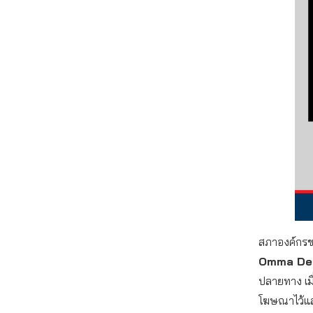
สภาองค์กรของ
Omma De
ปลายทาง เมื
โฆษณาไว้และไ