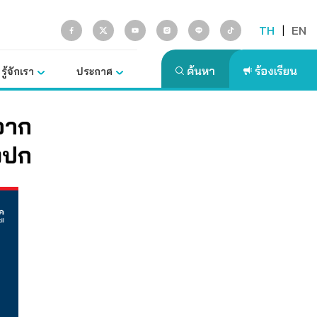
TH
|
EN
รู้จักเรา
ประกาศ
มจาก
รงปก