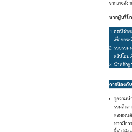
จากเพจดังก
หากผู้บริ
กรณีจ่าย
เพื่อขอระ
รวบรวมหล
สลิปโอนเง
นำหลักฐา
การป้องกัน
ดูความน่าเ
รวมถึงการ
คอมเมนต์ห
หากมีกา
ซื้อไม่พึง