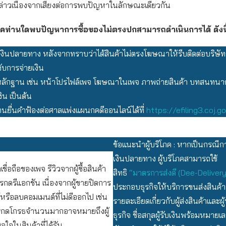
ล่าวเนื่องจากเสี่ยงต่อการพบปัญหาในลักษณะเดียวกัน
โภคท่านใดพบปัญหาการซื้อของไม่ตรงปกสามารถดำเนินการได้ ดังนี
เงินปลายทาง หลังจากทราบว่าได้สินค้าไม่ตรงโฆษณาให้รีบติดต่อบริษัท
งับการจ่ายเงิน
ักฐาน เช่น หน้าโปรไฟล์เพจ โฆษณาในเพจ ภาพถ่ายสินค้า บทสนทนากั
ิน เป็นต้น
นยื่นคำฟ้องต่อศาลแพ่งแผนกคดีออนไลน์ได้ที่
https://efiling3.coj.go
ข้อแนะนำผู้บริโภค : หากเป็นกรณีกา
เงินปลายทาง ผู้บริโภคสามารถใช้
ชื่อถือของเพจ รีวิวจากผู้ซื้อสินค้า
สิทธิ
“มาตรการส่งดี (Dee-Deliver
กดรีแอกชัน เนื่องจากผู้ขายปิดการ
ประกอบธุรกิจให้บริการขนส่งสินค้า
รือลบคอมเมนต์ที่ไม่ดีออกไป เช่น
รายละเอียดเกี่ยวกับผู้ส่งสินค้าและผ
รกดโกรธจำนวนมากอาจหมายถึงผู้
ธุรกิจ ชื่อสกุลผู้รับเงินพร้อมหมาย
พอใจในสินค้าที่ได้รับ