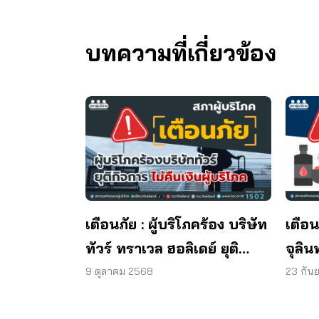
บทความที่เกี่ยวข้อง
เตือนภัย : ผู้บริโภคร้อง บริษัท
เตือน
ทัวร์ ทราเวล ฮอลิเดย์ ยุติ
จุลิน
กิจการ ไม่คืนเงินผู้บริโภค
พบแบค
9 ตุลาคม 2568
23 กัน
มาต