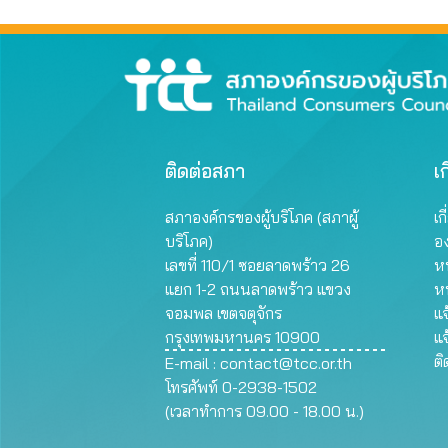
ผลิต
ติดต่อสภา
เก
สภาองค์กรของผู้บริโภค (สภาผู้
เก
บริโภค)
อ
เลขที่ 110/1 ซอยลาดพร้าว 26
หน
แยก 1-2 ถนนลาดพร้าว แขวง
ห
จอมพล เขตจตุจักร
แจ
กรุงเทพมหานคร 10900
แจ
ต
E-mail :
contact@tcc.or.th
โทรศัพท์ 0-2938-1502
(เวลาทำการ 09.00 - 18.00 น.)