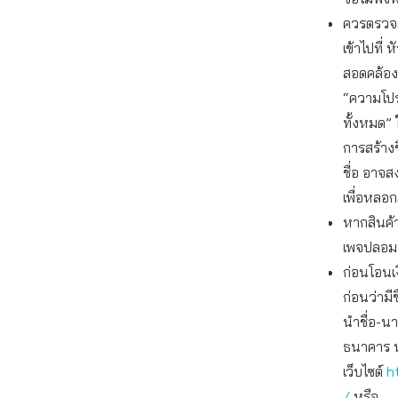
ควรตรวจส
เข้าไปที่ 
สอดคล้องก
“ความโปร
ทั้งหมด” 
การสร้างข
ชื่อ อาจสง
เพื่อหลอ
หากสินค้า
เพจปลอม
ก่อนโอนเ
ก่อนว่ามี
นำชื่อ-นา
ธนาคาร ห
เว็บไซต์
h
/
หรือ