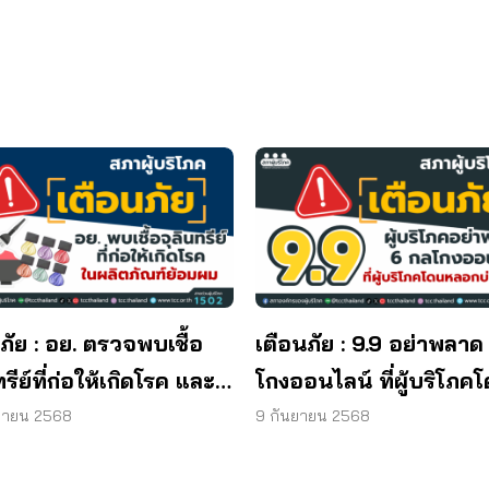
ภัย : อย. ตรวจพบเชื้อ
เตือนภัย : 9.9 อย่าพลาด
ทรีย์ที่ก่อให้เกิดโรค และ
โกงออนไลน์ ที่ผู้บริโภค
ทีเรีย ยีสต์ และรา เกิน
หลอกบ่อยที่สุด
ยายน 2568
9 กันยายน 2568
รฐานกำหนด ใน