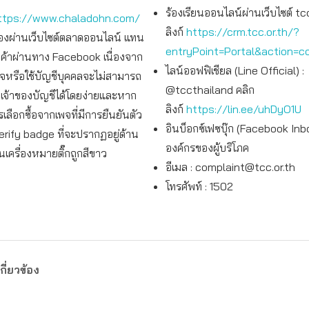
ร้องเรียนออนไลน์ผ่านเว็บไซต์ tcc
ttps://www.chaladohn.com/
ลิงก์
https://crm.tcc.or.th/?
อของผ่านเว็บไซต์ตลาดออนไลน์ แทน
entryPoint=Portal&action=c
ินค้าผ่านทาง Facebook เนื่องจาก
ไลน์ออฟฟิเชียล (Line Official) :
พจหรือใช้บัญชีบุคคลจะไม่สามารถ
@tccthailand คลิก
จ้าของบัญชีได้โดยง่ายและหาก
ลิงก์
https://lin.ee/uhDyO1U
เลือกซื้อจากเพจที่มีการยืนยันตัว
อินบ็อกซ์เฟซบุ๊ก (Facebook Inb
erify badge ที่จะปรากฏอยู่ด้าน
องค์กรของผู้บริโภค
็นเครื่องหมายติ๊กถูกสีขาว
อีเมล :
complaint@tcc.or.th
โทรศัพท์ : 1502
กี่ยวข้อง