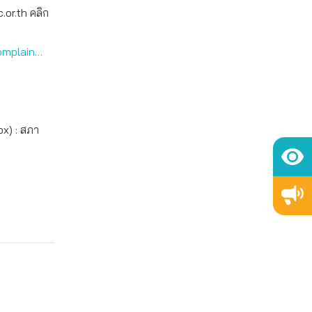
.or.th คลิก
omplain…
ox) : สภา