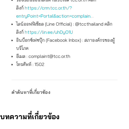
ลิงก์
https://crm.tcc.or.th/?
entryPoint=Portal&action=complain…
ไลน์ออฟฟิเชียล (Line Official) : @tccthailand คลิก
ลิงก์
https://lin.ee/uhDyO1U
อินบ็อกซ์เฟซบุ๊ก (Facebook Inbox) : สภาองค์กรของผู้
บริโภค
อีเมล :
complaint@tcc.or.th
โทรศัพท์ : 1502
คำค้นหาที่เกี่ยวข้อง
บทความที่เกี่ยวข้อง