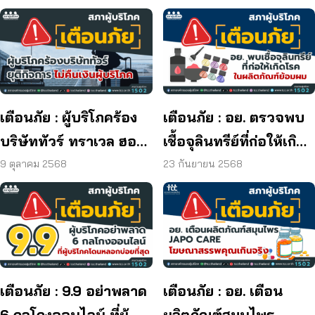
เตือนภัย : ผู้บริโภคร้อง
เตือนภัย : อย. ตรวจพบ
บริษัททัวร์ ทราเวล ฮอลิ
เชื้อจุลินทรีย์ที่ก่อให้เกิด
เดย์ ยุติกิจการ ไม่คืนเงิน
โรค และพบแบคทีเรีย
9 ตุลาคม 2568
23 กันยายน 2568
ผู้บริโภค
ยีสต์ และรา เกิน
มาตรฐานกำหนด ใน
ผลิตภัณฑ์ย้อมผม
เตือนภัย : 9.9 อย่าพลาด
เตือนภัย : อย. เตือน
6 กลโกงออนไลน์ ที่ผู้
ผลิตภัณฑ์สมุนไพร