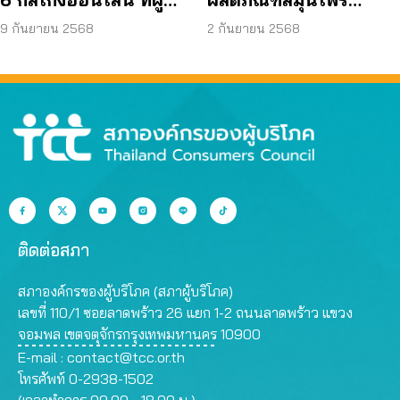
บริโภคโดนหลอกบ่อย
JAPO CARE โฆษณา
9 กันยายน 2568
2 กันยายน 2568
ที่สุด
สรรพคุณเกินจริง
ติดต่อสภา
สภาองค์กรของผู้บริโภค (สภาผู้บริโภค)
เลขที่ 110/1 ซอยลาดพร้าว 26 แยก 1-2 ถนนลาดพร้าว แขวง
จอมพล เขตจตุจักรกรุงเทพมหานคร 10900
E-mail :
contact@tcc.or.th
โทรศัพท์ 0-2938-1502