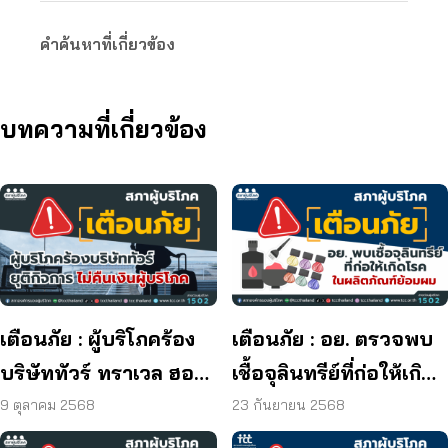
คำค้นหาที่เกี่ยวข้อง
บทความที่เกี่ยวข้อง
เตือนภัย : ผู้บริโภคร้อง
เตือนภัย : อย. ตรวจพบ
บริษัททัวร์ ทราเวล ฮอลิ
เชื้อจุลินทรีย์ที่ก่อให้เกิด
เดย์ ยุติกิจการ ไม่คืนเงิน
โรค และพบแบคทีเรีย
9 ตุลาคม 2568
23 กันยายน 2568
ผู้บริโภค
ยีสต์ และรา เกิน