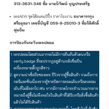
313-3631-346 ชื่อ นายนิวัฒน์ บุญประเสริฐ
เพจAEW ชุดโต๊ะแคมป์ปิ้ง ราคาโรงงาน
ธนาคารกรุง
ศรีอยุธยา เลขที่บัญชี 059-9-25010-3 ชื่อกิติศักดิ์
พุ่มฉิม
การป้องกันระวังเพจปลอม
เพจปลอมโดยส่วนมากจะไม่มีการยืนยันตัวตนหรือ
verify badge ที่จะปรากฏอยู่ด้านหลังชื่อเป็น
เครื่องหมายติ๊กถูกสีขาว
ดูความน่าเชื่อถือของเพจ รีวิวจากผู้ซื้อสินค้า รวมถึงการ
กดรีแอคชั่นเนื่องจากผู้ขายปิดการคอมเม้นหรือลบคอม
เม้นที่ไม่ดีออกไป เช่น หากมีการกดโกรธจำนวนมากอาจ
หมายถึงผู้ซื้อไม่พึงพอใจในสินค้าที่ได้รับหรือสั่งซื้อสินค้า
แล้วไม่ได้รับสินค้า
ควรตรวจสอบสถานะเพจก่อนทุกครั้ง โดยเข้าไปที่ หัวข้อ