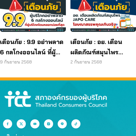
มาตรฐานกำหนด ใน
ผลิตภัณฑ์ย้อมผม
เตือนภัย : 9.9 อย่าพลาด
เตือนภัย : อย. เตือน
6 กลโกงออนไลน์ ที่ผู้
ผลิตภัณฑ์สมุนไพร
บริโภคโดนหลอกบ่อย
JAPO CARE โฆษณา
9 กันยายน 2568
2 กันยายน 2568
ที่สุด
สรรพคุณเกินจริง