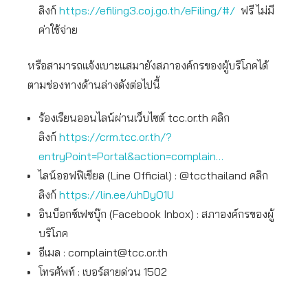
ลิงก์
https://efiling3.coj.go.th/eFiling/#/
ฟรี ไม่มี
ค่าใช้จ่าย
หรือสามารถแจ้งเบาะแสมายังสภาองค์กรของผู้บริโภคได้
ตามช่องทางด้านล่างดังต่อไปนี้
ร้องเรียนออนไลน์ผ่านเว็บไซต์ tcc.or.th คลิก
ลิงก์
https://crm.tcc.or.th/?
entryPoint=Portal&action=complain…
ไลน์ออฟฟิเชียล (Line Official) : @tccthailand คลิก
ลิงก์
https://lin.ee/uhDyO1U
อินบ็อกซ์เฟซบุ๊ก (Facebook Inbox) : สภาองค์กรของผู้
บริโภค
อีเมล :
complaint@tcc.or.th
โทรศัพท์ : เบอร์สายด่วน 1502