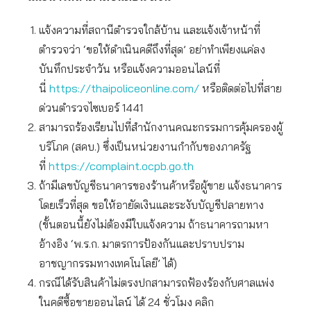
แจ้งความที่สถานีตำรวจใกล้บ้าน และแจ้งเจ้าหน้าที่
ตำรวจว่า ‘ขอให้ดำเนินคดีถึงที่สุด’ อย่าทำเพียงแค่ลง
บันทึกประจำวัน หรือแจ้งความออนไลน์ที่
นี่
https://thaipoliceonline.com/
หรือติดต่อไปที่สาย
ด่วนตำรวจไซเบอร์ 1441
สามารถร้องเรียนไปที่สำนักงานคณะกรรมการคุ้มครองผู้
บริโภค (สคบ.) ซึ่งเป็นหน่วยงานกำกับของภาครัฐ
ที่
https://complaint.ocpb.go.th
ถ้ามีเลขบัญชีธนาคารของร้านค้าหรือผู้ขาย แจ้งธนาคาร
โดยเร็วที่สุด ขอให้อายัดเงินและระงับบัญชีปลายทาง
(ขั้นตอนนี้ยังไม่ต้องมีใบแจ้งความ ถ้าธนาคารถามหา
อ้างอิง ‘พ.ร.ก. มาตรการป้องกันและปราบปราม
อาชญากรรมทางเทคโนโลยี’ ได้)
กรณีได้รับสินค้าไม่ตรงปกสามารถฟ้องร้องกับศาลแพ่ง
ในคดีซื้อขายออนไลน์ ได้ 24 ชั่วโมง คลิก