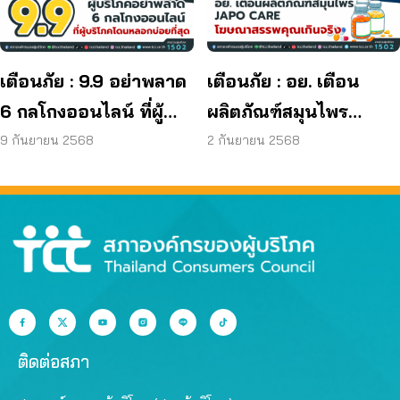
ผลิตภัณฑ์ย้อมผม
เตือนภัย : 9.9 อย่าพลาด
เตือนภัย : อย. เตือน
6 กลโกงออนไลน์ ที่ผู้
ผลิตภัณฑ์สมุนไพร
บริโภคโดนหลอกบ่อย
JAPO CARE โฆษณา
9 กันยายน 2568
2 กันยายน 2568
ที่สุด
สรรพคุณเกินจริง
ติดต่อสภา