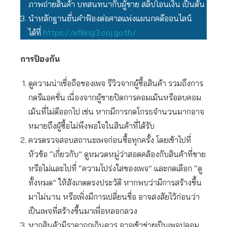
ภาพถ่ายสินค้า บทสนทนากับผู้ขาย สลิปโอนเงิน เป็นต้น
นำหลักฐานยื่นคำฟ้องต่อศาลแพ่งแผนกคดีออนไลน์
ได้ที่
https://efiling3.coj.go.th/
การป้องกัน
ดูความน่าเชื่อถือของเพจ รีวิวจากผู้ซื้อสินค้า รวมถึงการ
กดรีแอคชั่น เนื่องจากผู้ขายปิดการคอมเม้นหรือลบคอม
เม้นที่ไม่ดีออกไป เช่น หากมีการกดโกรธจำนวนมากอาจ
หมายถึงผู้ซื้อไม่พึงพอใจในสินค้าที่ได้รับ
ควรตรวจสอบสถานะเพจก่อนซื้อทุกครั้ง โดยเข้าไปที่
หัวข้อ “เกี่ยวกับ” ดูหมวดหมู่ว่าสอดคล้องกับสินค้าที่ขาย
หรือไม่และไปที่ “ความโปร่งใสของเพจ” และกดเลือก “ดู
ทั้งหมด” ให้สังเกตตรงประวัติ หากพบว่ามีการสร้างขึ้น
มาไม่นาน หรือเพิ่งมีการเปลี่ยนชื่อ อาจสงสัยไว้ก่อนว่า
เป็นเพจที่สร้างขึ้นมาเพื่อหลอกลวง
หากสินค้ามีราคาถูกเกินควร อาจเข้าข่ายเป็นเพจปลอม