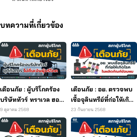
บทความที่เกี่ยวข้อง
เตือนภัย : ผู้บริโภคร้อง
เตือนภัย : อย. ตรวจพบ
บริษัททัวร์ ทราเวล ฮอลิ
เชื้อจุลินทรีย์ที่ก่อให้เกิด
เดย์ ยุติกิจการ ไม่คืนเงิน
โรค และพบแบคทีเรีย
9 ตุลาคม 2568
23 กันยายน 2568
ผู้บริโภค
ยีสต์ และรา เกิน
มาตรฐานกำหนด ใน