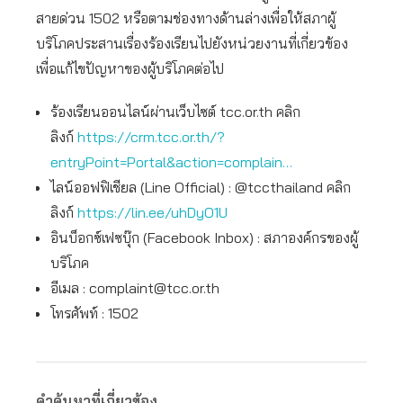
สายด่วน 1502 หรือตามช่องทางด้านล่างเพื่อให้สภาผู้
บริโภคประสานเรื่องร้องเรียนไปยังหน่วยงานที่เกี่ยวข้อง
เพื่อแก้ไขปัญหาของผู้บริโภคต่อไป
ร้องเรียนออนไลน์ผ่านเว็บไซต์ tcc.or.th คลิก
ลิงก์
https://crm.tcc.or.th/?
entryPoint=Portal&action=complain…
ไลน์ออฟฟิเชียล (Line Official) : @tccthailand คลิก
ลิงก์
https://lin.ee/uhDyO1U
อินบ็อกซ์เฟซบุ๊ก (Facebook Inbox) : สภาองค์กรของผู้
บริโภค
อีเมล :
complaint@tcc.or.th
โทรศัพท์ : 1502
คำค้นหาที่เกี่ยวข้อง