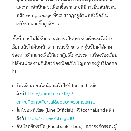
และหากจำเป็นควรเลือกซื้อจากเพจที่มีการยืนยันตัวตน
หรือ verify badge ที่จะปรากฏอยู่ด้านหลังชื่อเป็น
เครื่องหมายติ๊กถูกสีขาว
ทั้งนี้ หากไม่ได้รับความสะดวกในการร้องเรียนหรือร้อง
เรียนแล้วไม่คืบหน้าสามารถปรึกษาสภาผู้บริโภคได้ตาม
ช่องทางด้านล่างเพื่อให้สภาผู้บริโภคประสานเรื่องร้องเรียน
ไปยังหน่วยงานที่เกี่ยวข้องเพื่อแก้ไขปัญหาของผู้บริโภคต่อ
ไป
ร้องเรียนออนไลน์ผ่านเว็บไซต์ tcc.or.th คลิก
ลิงก์
https://crm.tcc.or.th/?
entryPoint=Portal&action=complain…
ไลน์ออฟฟิเชียล (Line Official) : @tccthailand คลิก
ลิงก์
https://lin.ee/uhDyO1U
อินบ็อกซ์เฟซบุ๊ก (Facebook Inbox) : สภาองค์กรของผู้