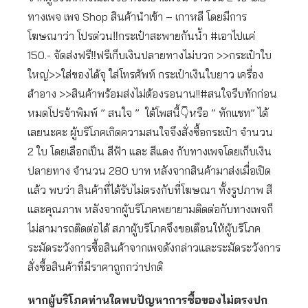
ทางเพจ เพจ Shop สินค้านำเข้า – เกาหลี โดยมีการ
โฆษณาว่า โปรด่วน‼️กระเป๋า​สะพาย​กันน้ำ #เอาไปแค่
150.- จัดส่งฟรี​‼️ฟรีเก็บเงิน​ปลายทางไม่บวก >>กระเป๋าใบ
ใหญ่>>ใส่ของได้จุ ใส่โทรศัพท์ กระเป๋าเงินใบยาว เครื่อง
สำอาง​ >>สินค้าพร้อมส่ง​ไม่ต้องรอนาน!!#สนใจรีบทักก่อน
หมดโปรจ้าพิมพ์​ ” สนใจ​ ” ใต้โพสนี้👇หรือ​ ” ทักแชท​” ได้
เลย​นะคะ ผู้บริโภคเกิดความสนใจจึงสั่งซื้อกระเป๋า จำนวน
2 ใบ โดยเลือกเป็น สีฟ้า และ สีแดง กับทางเพจโดยเก็บเงิน
ปลายทาง จำนวน 280 บาท หลังจากสินค้ามาส่งเมื่อเปิด
แล้ว พบว่า สินค้าที่ได้รับไม่ตรงกับที่โฆษณา ทั้งรูปภาพ สี
และคุณภาพ หลังจากผู้บริโภคพยายามติดต่อกับทางเพจก็
ไม่สามารถติดต่อได้ สภาผู้บริโภคจึงขอเตือนให้ผู้บริโภค
ระมัดระวังการซื้อสินค้าจากเพจดังกล่าวและระมัดระวังการ
สั่งซื้อสินค้าที่มีราคาถูกกว่าปกติ
หากผู้บริโภคท่านใดพบปัญหาการซื้อของไม่ตรงปก