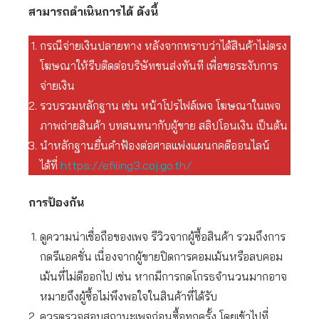
สามารถดำเนินการได้ ดังนี้
กรณีจ่ายเงินปลายทาง หลังจากทราบว่าได้สินค้าไม่ตรง
โฆษณาให้รีบติดต่อบริษัทขนส่งทันที เพื่อขอระงับการ
จ่ายเงิน
รวบรวมหลักฐาน เช่น หน้าโปรไฟล์เพจ โฆษณาในเพจ
ภาพถ่ายสินค้า บทสนทนากับผู้ขาย สลิปโอนเงิน เป็นต้น
นำหลักฐานยื่นคำฟ้องต่อศาลแพ่งแผนกคดีออนไลน์
ได้ที่
https://efiling3.coj.go.th/
การป้องกัน
ดูความน่าเชื่อถือของเพจ รีวิวจากผู้ซื้อสินค้า รวมถึงการ
กดรีแอคชั่น เนื่องจากผู้ขายปิดการคอมเม้นหรือลบคอม
เม้นที่ไม่ดีออกไป เช่น หากมีการกดโกรธจำนวนมากอาจ
หมายถึงผู้ซื้อไม่พึงพอใจในสินค้าที่ได้รับ
ควรตรวจสอบสถานะเพจก่อนซื้อทุกครั้ง โดยเข้าไปที่