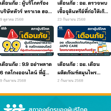
เตือนภัย : ผู้บริโภคร้อง
เตือนภัย : อย. ตรวจพบ
บริษัททัวร์ ทราเวล ฮอลิ
เชื้อจุลินทรีย์ที่ก่อให้เกิด
เดย์ ยุติกิจการ ไม่คืนเงิน
โรค และพบแบคทีเรีย
9 ตุลาคม 2568
23 กันยายน 2568
ผู้บริโภค
ยีสต์ และรา เกิน
มาตรฐานกำหนด ใน
ผลิตภัณฑ์ย้อมผม
เตือนภัย : 9.9 อย่าพลาด
เตือนภัย : อย. เตือน
6 กลโกงออนไลน์ ที่ผู้
ผลิตภัณฑ์สมุนไพร
บริโภคโดนหลอกบ่อย
JAPO CARE โฆษณา
9 กันยายน 2568
2 กันยายน 2568
ที่สุด
สรรพคุณเกินจริง