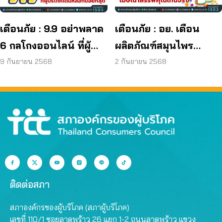
เตือนภัย : 9.9 อย่าพลาด
เตือนภัย : อย. เตือน
6 กลโกงออนไลน์ ที่ผู้
ผลิตภัณฑ์สมุนไพร
บริโภคโดนหลอกบ่อย
JAPO CARE โฆษณา
9 กันยายน 2568
2 กันยายน 2568
ที่สุด
สรรพคุณเกินจริง
ติดต่อสภา
สภาองค์กรของผู้บริโภค (สภาผู้บริโภค)
เลขที่ 110/1 ซอยลาดพร้าว 26 แยก 1-2 ถนนลาดพร้าว แขวง