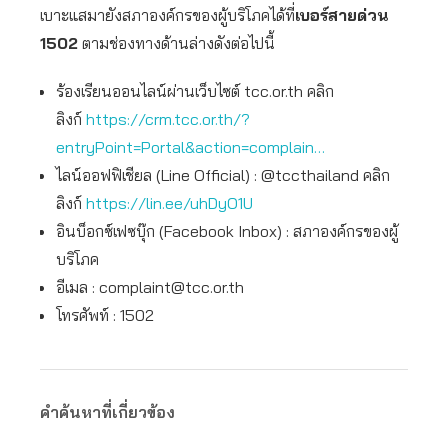
เบาะแสมายังสภาองค์กรของผู้บริโภคได้ที่
เบอร์สายด่วน
1502
ตามช่องทางด้านล่างดังต่อไปนี้
ร้องเรียนออนไลน์ผ่านเว็บไซต์ tcc.or.th คลิก
ลิงก์
https://crm.tcc.or.th/?
entryPoint=Portal&action=complain…
ไลน์ออฟฟิเชียล (Line Official) : @tccthailand คลิก
ลิงก์
https://lin.ee/uhDyO1U
อินบ็อกซ์เฟซบุ๊ก (Facebook Inbox) : สภาองค์กรของผู้
บริโภค
อีเมล :
complaint@tcc.or.th
โทรศัพท์ : 1502
คำค้นหาที่เกี่ยวข้อง