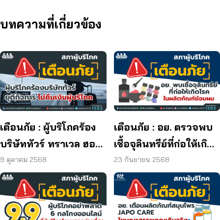
บทความที่เกี่ยวข้อง
เตือนภัย : ผู้บริโภคร้อง
เตือนภัย : อย. ตรวจพบ
บริษัททัวร์ ทราเวล ฮอลิ
เชื้อจุลินทรีย์ที่ก่อให้เกิด
เดย์ ยุติกิจการ ไม่คืนเงิน
โรค และพบแบคทีเรีย
9 ตุลาคม 2568
23 กันยายน 2568
ผู้บริโภค
ยีสต์ และรา เกิน
มาตรฐานกำหนด ใน
ผลิตภัณฑ์ย้อมผม