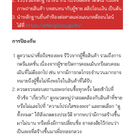
รวบรวมหลักฐาน เช่น หน้าโปรไฟล์เพจ โฆษณาในเพจ
ภาพถ่ายสินค้า บทสนทนากับผู้ขาย สลิปโอนเงิน เป็นต้น
นำหลักฐานยื่นคำฟ้องต่อศาลแพ่งแผนกคดีออนไลน์
ได้ที่
https://efiling3.coj.go.th/
การป้องกัน
ดูความน่าเชื่อถือของเพจ รีวิวจากผู้ซื้อสินค้า รวมถึงการ
กดรีแอคชั่น เนื่องจากผู้ขายปิดการคอมเม้นหรือลบคอม
เม้นที่ไม่ดีออกไป เช่น หากมีการกดโกรธจำนวนมากอาจ
หมายถึงผู้ซื้อไม่พึงพอใจในสินค้าที่ได้รับ
ควรตรวจสอบสถานะเพจก่อนซื้อทุกครั้ง โดยเข้าไปที่
หัวข้อ “เกี่ยวกับ” ดูหมวดหมู่ว่าสอดคล้องกับสินค้าที่ขาย
หรือไม่และไปที่ “ความโปร่งใสของเพจ” และกดเลือก “ดู
ทั้งหมด” ให้สังเกตตรงประวัติ หากพบว่ามีการสร้างขึ้น
มาไม่นาน หรือเพิ่งมีการเปลี่ยนชื่อ อาจสงสัยไว้ก่อนว่า
เป็นเพจที่สร้างขึ้นมาเพื่อหลอกลวง