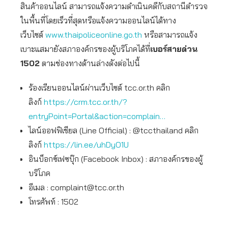
สินค้าออนไลน์ สามารถแจ้งความดำเนินคดีกับสถานีตำรวจ
ในพื้นที่โดยเร็วที่สุดหรือแจ้งความออนไลน์ได้ทาง
เว็บไซต์
www.thaipoliceonline.go.th
หรือสามารถแจ้ง
เบาะแสมายังสภาองค์กรของผู้บริโภคได้ที่
เบอร์สายด่วน
1502
ตามช่องทางด้านล่างดังต่อไปนี้
ร้องเรียนออนไลน์ผ่านเว็บไซต์ tcc.or.th คลิก
ลิงก์
https://crm.tcc.or.th/?
entryPoint=Portal&action=complain…
ไลน์ออฟฟิเชียล (Line Official) : @tccthailand คลิก
ลิงก์
https://lin.ee/uhDyO1U
อินบ็อกซ์เฟซบุ๊ก (Facebook Inbox) : สภาองค์กรของผู้
บริโภค
อีเมล :
complaint@tcc.or.th
โทรศัพท์ : 1502