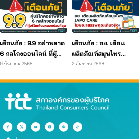
มาตรฐานกำหนด ใน
ผลิตภัณฑ์ย้อมผม
เตือนภัย : 9.9 อย่าพลาด
เตือนภัย : อย. เตือน
6 กลโกงออนไลน์ ที่ผู้
ผลิตภัณฑ์สมุนไพร
บริโภคโดนหลอกบ่อย
JAPO CARE โฆษณา
9 กันยายน 2568
2 กันยายน 2568
ที่สุด
สรรพคุณเกินจริง