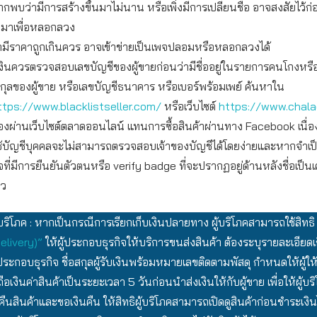
ากพบว่ามีการสร้างขึ้นมาไม่นาน หรือเพิ่งมีการเปลี่ยนชื่อ อาจสงสัยไว้ก่
ึ้นมาเพื่อหลอกลวง
ามีราคาถูกเกินควร อาจเข้าข่ายเป็นเพจปลอมหรือหลอกลวงได้
งินควรตรวจสอบเลขบัญชีของผู้ขายก่อนว่ามีชื่ออยู่ในรายการคนโกงหรื
สกุลของผู้ขาย หรือเลขบัญชีธนาคาร หรือเบอร์พร้อมเพย์ ค้นหาใน
ttps://www.blacklistseller.com/
หรือเว็บไซต์
https://www.chal
อของผ่านเว็บไซต์ตลาดออนไลน์ แทนการซื้อสินค้าผ่านทาง Facebook เนื่
ช้บัญชีบุคคลจะไม่สามารถตรวจสอบเจ้าของบัญชีได้โดยง่ายและหากจำเป
จที่มีการยืนยันตัวตนหรือ verify badge ที่จะปรากฏอยู่ด้านหลังชื่อเป็น
าว
บริโภค : หากเป็นกรณีการเรียกเก็บเงินปลายทาง ผู้บริโภคสามารถใช้สิทธิ
Delivery)”
ให้ผู้ประกอบธุรกิจให้บริการขนส่งสินค้า ต้องระบุรายละเอียดเกี
้ประกอบธุรกิจ ชื่อสกุลผู้รับเงินพร้อมหมายเลขติดตามพัสดุ กำหนดให้ผู้ให
ือเงินค่าสินค้าเป็นระยะเวลา 5 วันก่อนนำส่งเงินให้กับผู้ขาย เพื่อให้ผู้บ
อคืนสินค้าและขอเงินคืน ให้สิทธิผู้บริโภคสามารถเปิดดูสินค้าก่อนชำระเงิ