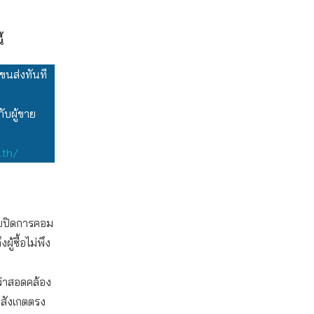
้
ขนส่งทันที
บผู้ขาย
.th/
ขายปิดการคอม
้ซื้อไม่พึง
่ว่าสอดคล้อง
้สังเกตตรง