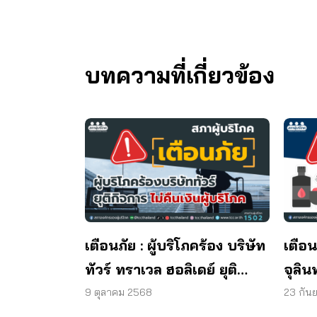
บทความที่เกี่ยวข้อง
เตือนภัย : ผู้บริโภคร้อง บริษัท
เตือน
ทัวร์ ทราเวล ฮอลิเดย์ ยุติ
จุลิน
กิจการ ไม่คืนเงินผู้บริโภค
พบแบค
9 ตุลาคม 2568
23 กัน