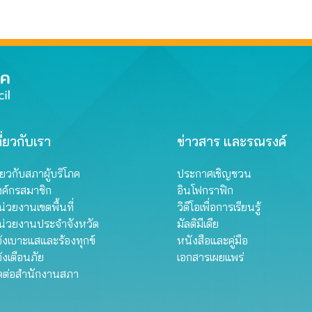
รฐานกำหนด ใน
ภัณฑ์ย้อมผม
ี่ยวกับเรา
ข่าวสาร และรณรงค์
ี่ยวกับสภาผู้บริโภค
ประกาศเชิญชวน
งค์กรสมาชิก
อินโฟกราฟิก
่วยงานเขตพื้นที่
วิดีโอเพื่อการเรียนรู้
น่วยงานประจำจังหวัด
มัลติมีเดีย
้งเบาะแสและร้องทุกข์
หนังสือและคู่มือ
้งเตือนภัย
เอกสารเผยแพร่
ิดต่อสำนักงานสภา