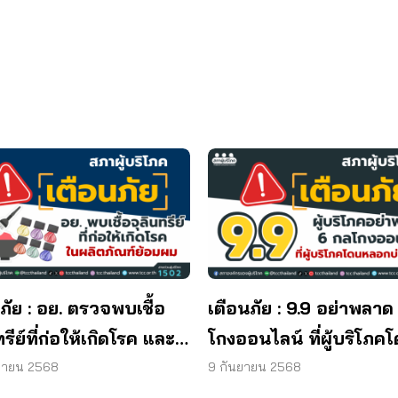
ภัย : อย. ตรวจพบเชื้อ
เตือนภัย : 9.9 อย่าพลาด
ทรีย์ที่ก่อให้เกิดโรค และ
โกงออนไลน์ ที่ผู้บริโภค
ทีเรีย ยีสต์ และรา เกิน
หลอกบ่อยที่สุด
ยายน 2568
9 กันยายน 2568