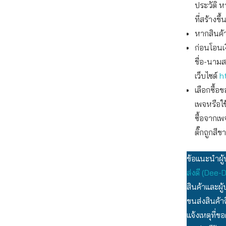
ประวัติ ห
ที่สร้างข
หากสินค้
ก่อนโอนเ
ชื่อ-นาม
เว็บไซต์
h
เลือกซื้
เพจหรือใ
ซื้อจากเพ
ติ๊กถูกสีข
ข้อแนะนำผู้
ส่งดี (Dee-
สินค้าและผู
ขนส่งสินค้าถ
แจ้งเหตุที่ข