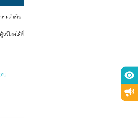
งความดำเนิน
ริโภคได้ที่
O1U