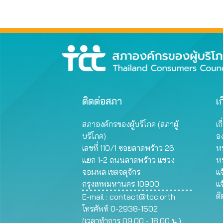
มาต
ผลิต
ติดต่อสภา
เก
สภาองค์กรของผู้บริโภค (สภาผู้
เก
บริโภค)
อ
เลขที่ 110/1 ซอยลาดพร้าว 26
หน
แยก 1-2 ถนนลาดพร้าว แขวง
ห
จอมพล เขตจตุจักร
แจ
กรุงเทพมหานคร 10900
แจ
ต
E-mail :
contact@tcc.or.th
โทรศัพท์ 0-2938-1502
(เวลาทำการ 09.00 - 18.00 น.)