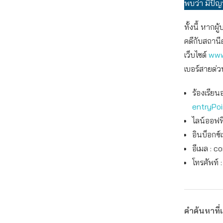
พบว่า มีปัญ
ทั้งนี้ หาก
คดีกับสถานี
เว็บไซต์
www
เบอร์สายด่ว
ร้องเรียน
entryPo
ไลน์ออฟฟิ
อินบ็อกซ์
อีเมล :
co
โทรศัพท์ 
คำค้นหาที่เ