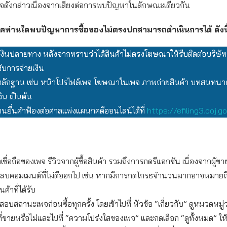
จดังกล่าวเนื่องจากเสี่ยงต่อการพบปัญหาในลักษณะเดียวกัน
โภคท่านใดพบปัญหาการซื้อของไม่ตรงปกสามารถดำเนินการได้ ดังนี
เงินปลายทาง หลังจากทราบว่าได้สินค้าไม่ตรงโฆษณาให้รีบติดต่อบริษัท
งับการจ่ายเงิน
ักฐาน เช่น หน้าโปรไฟล์เพจ โฆษณาในเพจ ภาพถ่ายสินค้า บทสนทนากั
ิน เป็นต้น
นยื่นคำฟ้องต่อศาลแพ่งแผนกคดีออนไลน์ได้ที่
https://efiling3.coj.go
เชื่อถือของเพจ รีวิวจากผู้ซื้อสินค้า รวมถึงการกดรีแอกชัน เนื่องจากผู้
อลบคอมเมนต์ที่ไม่ดีออกไป เช่น หากมีการกดโกรธจำนวนมากอาจหมายถึงผู
ค้าที่ได้รับ
บสถานะเพจก่อนซื้อทุกครั้ง โดยเข้าไปที่ หัวข้อ “เกี่ยวกับ” ดูหมวดหมู
ที่ขายหรือไม่และไปที่ “ความโปร่งใสของเพจ” และกดเลือก “ดูทั้งหมด” ให