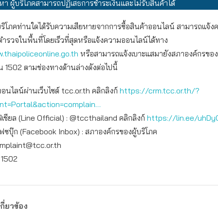
หา ผู้บริโภคสามารถปฏิเสธการชำระเงินและไม่รับสินค้าได้
ผู้บริโภคท่านใดได้รับความเสียหายจากการซื้อสินค้าออนไลน์ สามารถแจ้
ตำรวจในพื้นที่โดยเร็วที่สุดหรือแจ้งความออนไลน์ได้ทาง
.thaipoliceonline.go.th
หรือสามารถแจ้งเบาะแสมายังสภาองค์กรของผู้บ
น 1502 ตามช่องทางด้านล่างดังต่อไปนี้
ออนไลน์ผ่านเว็บไซต์ tcc.or.th คลิกลิงก์
https://crm.tcc.or.th/?
int=Portal&action=complain…
เชียล (Line Official) : @tccthailand คลิกลิงก์
https://lin.ee/uhDy
เฟซบุ๊ก (Facebook Inbox) : สภาองค์กรของผู้บริโภค
mplaint@tcc.or.th
: 1502
กี่ยวข้อง