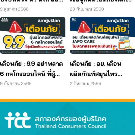
เดย์ ยุติกิจการ ไม่คืนเงิน
โรค และพบแบคทีเรีย
9 ตุลาคม 2568
23 กันยายน 2568
ผู้บริโภค
ยีสต์ และรา เกิน
มาตรฐานกำหนด ใน
ผลิตภัณฑ์ย้อมผม
เตือนภัย : 9.9 อย่าพลาด
เตือนภัย : อย. เตือน
6 กลโกงออนไลน์ ที่ผู้
ผลิตภัณฑ์สมุนไพร
บริโภคโดนหลอกบ่อย
JAPO CARE โฆษณา
9 กันยายน 2568
2 กันยายน 2568
ที่สุด
สรรพคุณเกินจริง