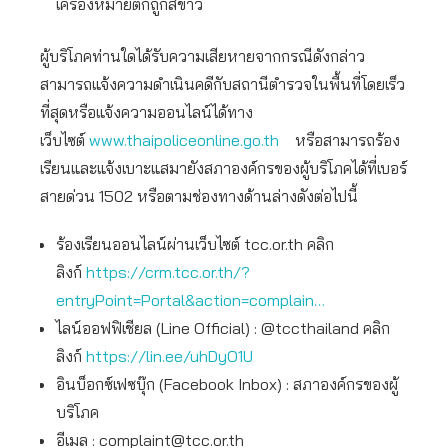
เครื่องหมายติ๊กถูกสีขาว
ผู้บริโภคท่านใดได้รับความเสียหายจากกรณีดังกล่าว
สามารถแจ้งความดำเนินคดีกับสถานีตำรวจในพื้นที่โดยเร็ว
ที่สุดหรือแจ้งความออนไลน์ได้ทาง
เว็บไซต์
www.thaipoliceonline.go.th
หรือสามารถร้อง
เรียนและแจ้งเบาะแสมายังสภาองค์กรของผู้บริโภคได้ที่เบอร์
สายด่วน 1502 หรือตามช่องทางด้านล่างดังต่อไปนี้
ร้องเรียนออนไลน์ผ่านเว็บไซต์ tcc.or.th คลิก
ลิงก์
https://crm.tcc.or.th/?
entryPoint=Portal&action=complain…
ไลน์ออฟฟิเชียล (Line Official) : @tccthailand คลิก
ลิงก์
https://lin.ee/uhDyO1U
อินบ็อกซ์เฟซบุ๊ก (Facebook Inbox) : สภาองค์กรของผู้
บริโภค
อีเมล :
complaint@tcc.or.th