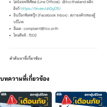
ไลน์ออฟฟิเชียล (Line Official) : @tccthailand คลิก
ลิงก์
https://lin.ee/uhDyO1U
อินบ็อกซ์เฟซบุ๊ก (Facebook Inbox) : สภาองค์กรของผู้
บริโภค
อีเมล :
complaint@tcc.or.th
โทรศัพท์ : 1502
คำค้นหาที่เกี่ยวข้อง
บทความที่เกี่ยวข้อง