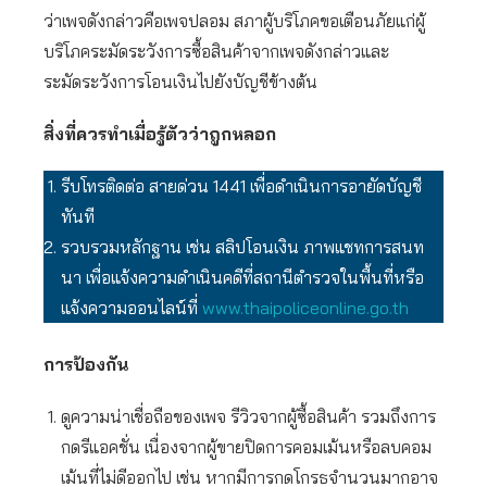
ว่าเพจดังกล่าวคือเพจปลอม สภาผู้บริโภคขอเตือนภัยแก่ผู้
บริโภคระมัดระวังการซื้อสินค้าจากเพจดังกล่าวและ
ระมัดระวังการโอนเงินไปยังบัญชีข้างต้น
สิ่งที่ควรทำเมื่อรู้ตัวว่าถูกหลอก
รีบโทรติดต่อ สายด่วน 1441 เพื่อดำเนินการอายัดบัญชี
ทันที
รวบรวมหลักฐาน เช่น สลิปโอนเงิน ภาพแชทการสนท
นา เพื่อแจ้งความดำเนินคดีที่สถานีตำรวจในพื้นที่หรือ
แจ้งความออนไลน์ที่
www.thaipoliceonline.go.th
การป้องกัน
ดูความน่าเชื่อถือของเพจ รีวิวจากผู้ซื้อสินค้า รวมถึงการ
กดรีแอคชั่น เนื่องจากผู้ขายปิดการคอมเม้นหรือลบคอม
เม้นที่ไม่ดีออกไป เช่น หากมีการกดโกรธจำนวนมากอาจ