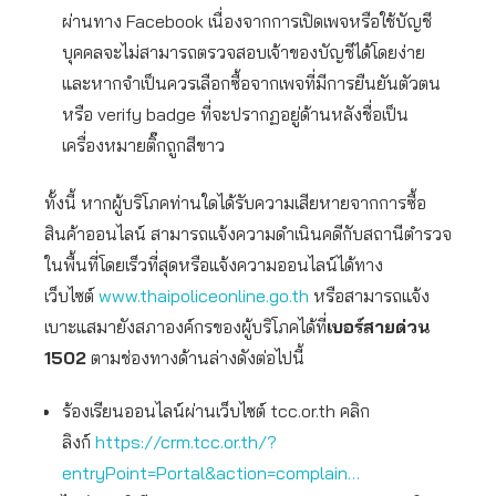
ผ่านทาง Facebook เนื่องจากการเปิดเพจหรือใช้บัญชี
บุคคลจะไม่สามารถตรวจสอบเจ้าของบัญชีได้โดยง่าย
และหากจำเป็นควรเลือกซื้อจากเพจที่มีการยืนยันตัวตน
หรือ verify badge ที่จะปรากฏอยู่ด้านหลังชื่อเป็น
เครื่องหมายติ๊กถูกสีขาว
ทั้งนี้ หากผู้บริโภคท่านใดได้รับความเสียหายจากการซื้อ
สินค้าออนไลน์ สามารถแจ้งความดำเนินคดีกับสถานีตำรวจ
ในพื้นที่โดยเร็วที่สุดหรือแจ้งความออนไลน์ได้ทาง
เว็บไซต์
www.thaipoliceonline.go.th
หรือสามารถแจ้ง
เบาะแสมายังสภาองค์กรของผู้บริโภคได้ที่
เบอร์สายด่วน
1502
ตามช่องทางด้านล่างดังต่อไปนี้
ร้องเรียนออนไลน์ผ่านเว็บไซต์ tcc.or.th คลิก
ลิงก์
https://crm.tcc.or.th/?
entryPoint=Portal&action=complain…