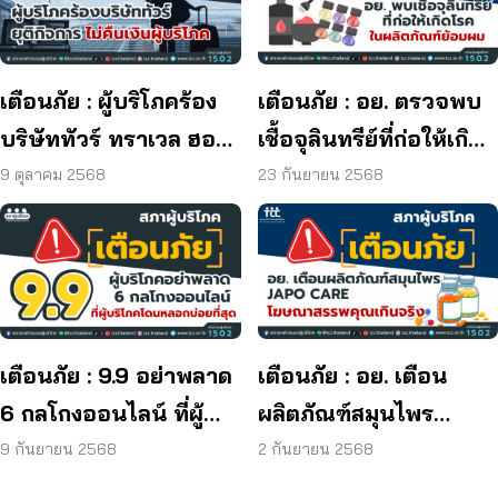
เตือนภัย : ผู้บริโภคร้อง
เตือนภัย : อย. ตรวจพบ
บริษัททัวร์ ทราเวล ฮอลิ
เชื้อจุลินทรีย์ที่ก่อให้เกิด
เดย์ ยุติกิจการ ไม่คืนเงิน
โรค และพบแบคทีเรีย
9 ตุลาคม 2568
23 กันยายน 2568
ผู้บริโภค
ยีสต์ และรา เกิน
มาตรฐานกำหนด ใน
ผลิตภัณฑ์ย้อมผม
เตือนภัย : 9.9 อย่าพลาด
เตือนภัย : อย. เตือน
6 กลโกงออนไลน์ ที่ผู้
ผลิตภัณฑ์สมุนไพร
บริโภคโดนหลอกบ่อย
JAPO CARE โฆษณา
9 กันยายน 2568
2 กันยายน 2568
ที่สุด
สรรพคุณเกินจริง