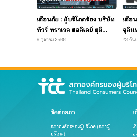
เตือนภัย : ผู้บริโภคร้อง บริษัท
เตือน
ทัวร์ ทราเวล ฮอลิเดย์ ยุติ
จุลิน
กิจการ ไม่คืนเงินผู้บริโภค
พบแบค
9 ตุลาคม 2568
23 กัน
มาต
ผลิต
ติดต่อสภา
เก
สภาองค์กรของผู้บริโภค (สภาผู้
เก
บริโภค)
อ