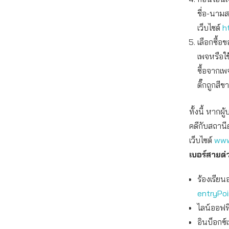
ชื่อ-นาม
เว็บไซต์
h
เลือกซื้
เพจหรือใ
ซื้อจากเพ
ติ๊กถูกสีข
ทั้งนี้ หาก
คดีกับสถานี
เว็บไซต์
www
เบอร์สายด
ร้องเรียน
entryPo
ไลน์ออฟฟิ
อินบ็อกซ์