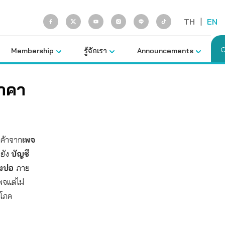
TH
|
EN
Membership
รู้จักเรา
Announcements
ราคา
ินค้าจาก
เพจ
ปยัง
บัญชี
างบ่อ
ภาย
พจแต่ไม่
ิโภค
น