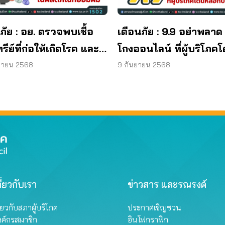
ภัย : อย. ตรวจพบเชื้อ
เตือนภัย : 9.9 อย่าพลาด
ทรีย์ที่ก่อให้เกิดโรค และ
โกงออนไลน์ ที่ผู้บริโภค
ทีเรีย ยีสต์ และรา เกิน
หลอกบ่อยที่สุด
ยายน 2568
9 กันยายน 2568
รฐานกำหนด ใน
ภัณฑ์ย้อมผม
ี่ยวกับเรา
ข่าวสาร และรณรงค์
ี่ยวกับสภาผู้บริโภค
ประกาศเชิญชวน
งค์กรสมาชิก
อินโฟกราฟิก