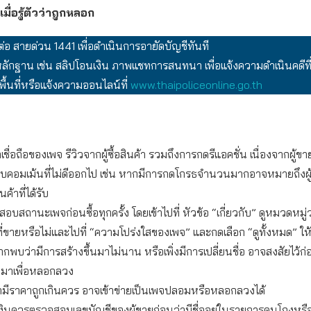
เมื่อรู้ตัวว่าถูกหลอก
ต่อ สายด่วน 1441 เพื่อดำเนินการอายัดบัญชีทันที
ักฐาน เช่น สลิปโอนเงิน ภาพแชทการสนทนา เพื่อแจ้งความดำเนินคดีที
ื้นที่หรือแจ้งความออนไลน์ที่
www.thaipoliceonline.go.th
เชื่อถือของเพจ รีวิวจากผู้ซื้อสินค้า รวมถึงการกดรีแอคชั่น เนื่องจากผู้
ลบคอมเม้นที่ไม่ดีออกไป เช่น หากมีการกดโกรธจำนวนมากอาจหมายถึงผู้ซื
ค้าที่ได้รับ
บสถานะเพจก่อนซื้อทุกครั้ง โดยเข้าไปที่ หัวข้อ “เกี่ยวกับ” ดูหมวดหมู
ที่ขายหรือไม่และไปที่ “ความโปร่งใสของเพจ” และกดเลือก “ดูทั้งหมด” ให
ากพบว่ามีการสร้างขึ้นมาไม่นาน หรือเพิ่งมีการเปลี่ยนชื่อ อาจสงสัยไว้ก่
ึ้นมาเพื่อหลอกลวง
ามีราคาถูกเกินควร อาจเข้าข่ายเป็นเพจปลอมหรือหลอกลวงได้
งินควรตรวจสอบเลขบัญชีของผู้ขายก่อนว่ามีชื่ออยู่ในรายการคนโกงหรื