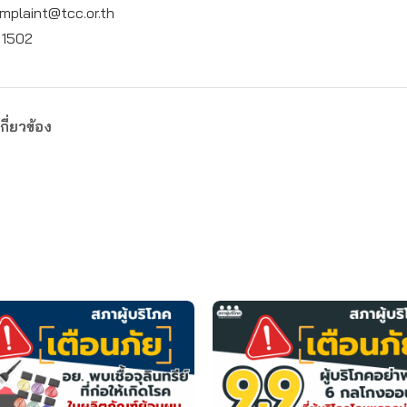
mplaint@tcc.or.th
: 1502
กี่ยวข้อง