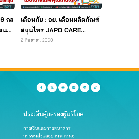
 6 กล
เตือนภัย : อย. เตือนผลิตภัณฑ์
โดน
สมุนไพร JAPO CARE
โฆษณาสรรพคุณเกินจริง
2 กันยายน 2568
ประเด็นคุ้มครองผู้บริโภค
การเงินและการธนาคาร
การขนส่งและยานพาหนะ