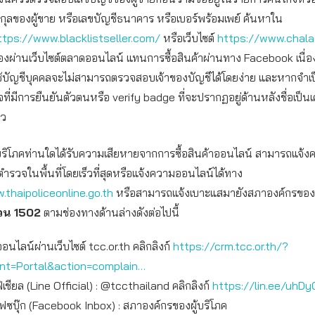
สกุลของผู้ขาย หรือเลขบัญชีธนาคาร หรือเบอร์พร้อมเพย์ ค้นหาใน
ttps://www.blacklistseller.com/
หรือเว็บไซต์
https://www.chal
อของผ่านเว็บไซต์ตลาดออนไลน์ แทนการซื้อสินค้าผ่านทาง Facebook เนื่
ช้บัญชีบุคคลจะไม่สามารถตรวจสอบเจ้าของบัญชีได้โดยง่าย และหากจำเ
จที่มีการยืนยันตัวตนหรือ verify badge ที่จะปรากฏอยู่ด้านหลังชื่อเป็น
าว
ผู้บริโภคท่านใดได้รับความเสียหายจากการซื้อสินค้าออนไลน์ สามารถแจ้
ตำรวจในพื้นที่โดยเร็วที่สุดหรือแจ้งความออนไลน์ได้ทาง
.thaipoliceonline.go.th
หรือสามารถแจ้งเบาะแสมายังสภาองค์กรของผู้บ
่วน 1502
ตามช่องทางด้านล่างดังต่อไปนี้
ออนไลน์ผ่านเว็บไซต์ tcc.or.th คลิกลิงก์
https://crm.tcc.or.th/?
int=Portal&action=complain…
เชียล (Line Official) : @tccthailand คลิกลิงก์
https://lin.ee/uhDy
เฟซบุ๊ก (Facebook Inbox) : สภาองค์กรของผู้บริโภค