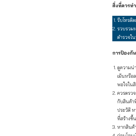
สิ่งที่ควรทำ
รีบโทรติด
รวบรวมหล
ตำรวจในพ
การป้องกัน
ดูความน่า
เม้นหรือ
พอใจในสิน
ควรตรวจสอ
กับสินค้า
ประวัติ ห
ที่สร้างข
หากสินค้
ก่อนโอนเ