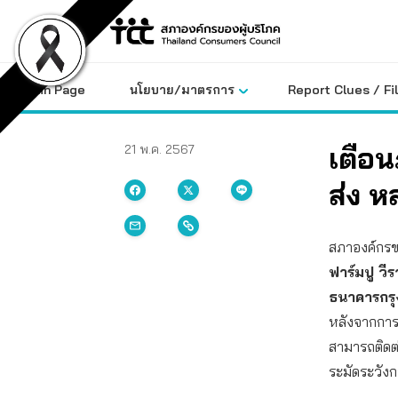
Skip
to
content
Main Page
นโยบาย/มาตรการ
Report Clues / Fi
เตือน
21 พ.ค. 2567
ส่ง 
สภาองค์กรของ
ฟาร์มปู วี
ธนาคารกรุง
หลังจากการโ
สามารถติดต่
ระมัดระวังก