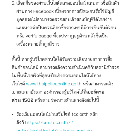
เลือกซื้อของผ่านเว็บไซต์ตลาดออนไลน์ แทนการซื้อสินค้า
ผ่านทาง Facebook เนื่องจากการเปิดเพจหรือใช้บัญชี
บุคคลจะไม่สามารถตรวจสอบเจ้าของบัญชีได้โดยง่าย
และหากจำเป็นควรเลือกซื้อจากเพจที่มีการยืนยันตัวตน
หรือ verify badge ที่จะปรากฏอยู่ด้านหลังชื่อเป็น
เครื่องหมายติ๊กถูกสีขาว
ทั้งนี้ หากผู้บริโภคท่านใดได้รับความเสียหายจากการซื้อ
สินค้าออนไลน์ สามารถแจ้งความดำเนินคดีกับสถานีตำรวจ
ในพื้นที่โดยเร็วที่สุดหรือแจ้งความออนไลน์ได้ทาง
เว็บไซต์
www.thaipoliceonline.go.th
หรือสามารถแจ้ง
เบาะแสมายังสภาองค์กรของผู้บริโภคได้ที่
เบอร์สาย
ด่วน
1502
หรือตามช่องทางด้านล่างดังต่อไปนี้
ร้องเรียนออนไลน์ผ่านเว็บไซต์ tcc.or.th คลิก
ลิงก์
https://crm.tcc.or.th/?
entryPoint=Portal&action=complain…