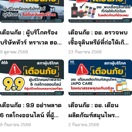
เตือนภัย : ผู้บริโภคร้อง
เตือนภัย : อย. ตรวจพบ
บริษัททัวร์ ทราเวล ฮอลิ
เชื้อจุลินทรีย์ที่ก่อให้เกิด
เดย์ ยุติกิจการ ไม่คืนเงิน
โรค และพบแบคทีเรีย
9 ตุลาคม 2568
23 กันยายน 2568
ผู้บริโภค
ยีสต์ และรา เกิน
มาตรฐานกำหนด ใน
ผลิตภัณฑ์ย้อมผม
เตือนภัย : 9.9 อย่าพลาด
เตือนภัย : อย. เตือน
6 กลโกงออนไลน์ ที่ผู้
ผลิตภัณฑ์สมุนไพร
บริโภคโดนหลอกบ่อย
JAPO CARE โฆษณา
9 กันยายน 2568
2 กันยายน 2568