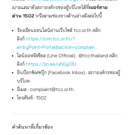
เบาะแสมายังสภาองค์กรของผู้บริโภคได้ที่
เบอร์สาย
ด่วน
1502
หรือตามช่องทางด้านล่างดังต่อไปนี้
ร้องเรียนออนไลน์ผ่านเว็บไซต์ tcc.or.th คลิก
ลิงก์
https://crm.tcc.or.th/?
entryPoint=Portal&action=complain…
ไลน์ออฟฟิเชียล (Line Official) : @tccthailand คลิก
ลิงก์
https://lin.ee/uhDyO1U
อินบ็อกซ์เฟซบุ๊ก (Facebook Inbox) : สภาองค์กรของผู้
บริโภค
อีเมล :
complaint@tcc.or.th
โทรศัพท์ : 1502
คำค้นหาที่เกี่ยวข้อง