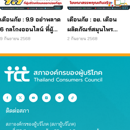
เตือนภัย : 9.9 อย่าพลาด
เตือนภัย : อย. เตือน
6 กลโกงออนไลน์ ที่ผู้
ผลิตภัณฑ์สมุนไพร
บริโภคโดนหลอกบ่อย
JAPO CARE โฆษณา
9 กันยายน 2568
2 กันยายน 2568
ที่สุด
สรรพคุณเกินจริง
ติดต่อสภา
สภาองค์กรของผู้บริโภค (สภาผู้บริโภค)