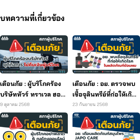
บทความที่เกี่ยวข้อง
เตือนภัย : ผู้บริโภคร้อง
เตือนภัย : อย. ตรวจพบ
บริษัททัวร์ ทราเวล ฮอลิ
เชื้อจุลินทรีย์ที่ก่อให้เกิด
เดย์ ยุติกิจการ ไม่คืนเงิน
โรค และพบแบคทีเรีย
9 ตุลาคม 2568
23 กันยายน 2568
ผู้บริโภค
ยีสต์ และรา เกิน
มาตรฐานกำหนด ใน
ผลิตภัณฑ์ย้อมผม