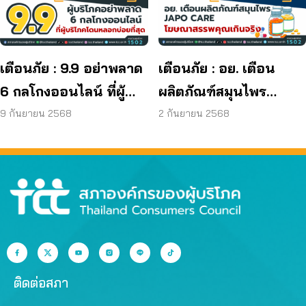
ผลิตภัณฑ์ย้อมผม
เตือนภัย : 9.9 อย่าพลาด
เตือนภัย : อย. เตือน
6 กลโกงออนไลน์ ที่ผู้
ผลิตภัณฑ์สมุนไพร
บริโภคโดนหลอกบ่อย
JAPO CARE โฆษณา
9 กันยายน 2568
2 กันยายน 2568
ที่สุด
สรรพคุณเกินจริง
ติดต่อสภา