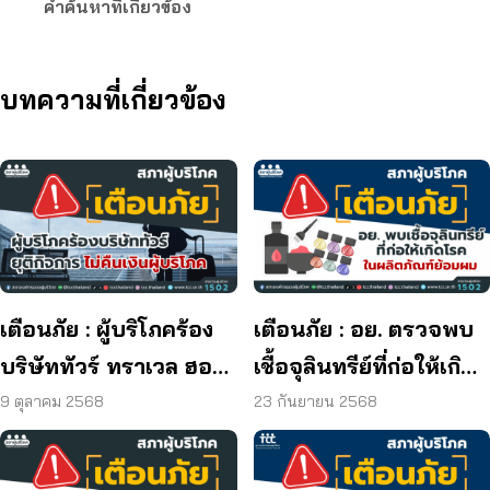
คำค้นหาที่เกี่ยวข้อง
บทความที่เกี่ยวข้อง
เตือนภัย : ผู้บริโภคร้อง
เตือนภัย : อย. ตรวจพบ
บริษัททัวร์ ทราเวล ฮอลิ
เชื้อจุลินทรีย์ที่ก่อให้เกิด
เดย์ ยุติกิจการ ไม่คืนเงิน
โรค และพบแบคทีเรีย
9 ตุลาคม 2568
23 กันยายน 2568
ผู้บริโภค
ยีสต์ และรา เกิน
มาตรฐานกำหนด ใน