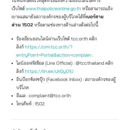
ในพื้นที่โดยเร็วที่สุดหรือแจ้งความออนไลน์ได้ทาง
เว็บไซต์
www.thaipoliceonline.go.th
หรือสามารถแจ้ง
เบาะแสมายังสภาองค์กรของผู้บริโภคได้ที่
เบอร์สาย
ด่วน
1502
หรือตามช่องทางด้านล่างดังต่อไปนี้
ร้องเรียนออนไลน์ผ่านเว็บไซต์ tcc.or.th คลิก
ลิงก์
https://crm.tcc.or.th/?
entryPoint=Portal&action=complain…
ไลน์ออฟฟิเชียล (Line Official) : @tccthailand คลิก
ลิงก์
https://lin.ee/uhDyO1U
อินบ็อกซ์เฟซบุ๊ก (Facebook Inbox) : สภาองค์กรของผู้
บริโภค
อีเมล :
complaint@tcc.or.th
โทรศัพท์ : 1502