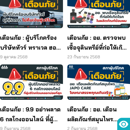
เตือนภัย : ผู้บริโภคร้อง
เตือนภัย : อย. ตรวจพบ
บริษัททัวร์ ทราเวล ฮอลิ
เชื้อจุลินทรีย์ที่ก่อให้เกิด
เดย์ ยุติกิจการ ไม่คืนเงิน
โรค และพบแบคทีเรีย
9 ตุลาคม 2568
23 กันยายน 2568
ผู้บริโภค
ยีสต์ และรา เกิน
มาตรฐานกำหนด ใน
ผลิตภัณฑ์ย้อมผม
เตือนภัย : 9.9 อย่าพลาด
เตือนภัย : อย. เตือน
6 กลโกงออนไลน์ ที่ผู้
ผลิตภัณฑ์สมุนไพร
บริโภคโดนหลอกบ่อย
JAPO CARE โฆษณา
9 กันยายน 2568
2 กันยายน 2568