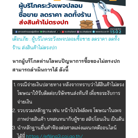
เตือนภัย : ผู้บริโภคระวังเพจปลอมซื้อขาย ลดราคา ลดทั้ง
ร้าน ส่งสินค้าไม่ตรงปก
หากผู้บริโภคท่านใดพบปัญหาการซื้อของไม่ตรงปก
สามารถดำเนินการได้ ดังนี้
กรณีจ่ายเงินปลายทาง หลังจากทราบว่าได้สินค้าไม่ตรง
โฆษณาให้รีบติดต่อบริษัทขนส่งทันที เพื่อขอระงับการ
จ่ายเงิน
รวบรวมหลักฐาน เช่น หน้าโปรไฟล์เพจ โฆษณาในเพจ
ภาพถ่ายสินค้า บทสนทนากับผู้ขาย สลิปโอนเงิน เป็นต้น
นำหลักฐานยื่นคำฟ้องต่อศาลแพ่งแผนกคดีออนไลน์
ได้ที่
https://efiling3.coj.go.th/