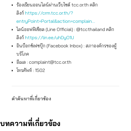
ร้องเรียนออนไลน์ผ่านเว็บไซต์ tcc.or.th คลิก
ลิงก์
https://crm.tcc.or.th/?
entryPoint=Portal&action=complain…
ไลน์ออฟฟิเชียล (Line Official) : @tccthailand คลิก
ลิงก์
https://lin.ee/uhDyO1U
อินบ็อกซ์เฟซบุ๊ก (Facebook Inbox) : สภาองค์กรของผู้
บริโภค
อีเมล :
complaint@tcc.or.th
โทรศัพท์ : 1502
คำค้นหาที่เกี่ยวข้อง
บทความที่เกี่ยวข้อง