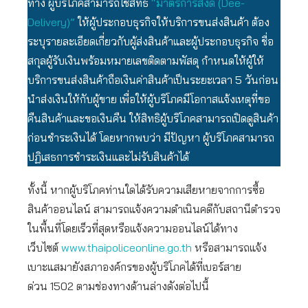
ทาง ผู้บริโภคสามารถใช้สิทธิ
“มาตรการส่งดี (Dee-
Delivery)”
ให้ผู้ประกอบธุรกิจให้บริการขนส่งสินค้า ต้อง
ระบุรายละเอียดเกี่ยวกับผู้ส่งสินค้าและผู้ประกอบธุรกิจ ชื่อ
สกุลผู้รับเงินพร้อมหมายเลขติดตามพัสดุ กำหนดให้ผู้ให้
บริการขนส่งสินค้าถือเงินค่าสินค้าเป็นระยะเวลา 5 วันก่อน
นำส่งเงินให้กับผู้ขาย เพื่อให้ผู้บริโภคมีโอกาสแจ้งเหตุที่ขอ
คืนสินค้าและขอเงินคืน ให้สิทธิผู้บริโภคสามารถเปิดดูสินค้า
ก่อนชำระเงินได้ โดยหากพบว่า มีปัญหา ผู้บริโภคสามารถ
ปฏิเสธการชำระเงินและไม่รับสินค้าได้
ทั้งนี้ หากผู้บริโภคท่านใดได้รับความเสียหายจากการซื้อ
สินค้าออนไลน์ สามารถแจ้งความดำเนินคดีกับสถานีตำรวจ
ในพื้นที่โดยเร็วที่สุดหรือแจ้งความออนไลน์ได้ทาง
เว็บไซต์
www.thaipoliceonline.go.th
หรือสามารถแจ้ง
เบาะแสมายังสภาองค์กรของผู้บริโภคได้ที่เบอร์สาย
ด่วน 1502 ตามช่องทางด้านล่างดังต่อไปนี้