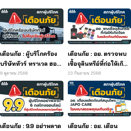
เตือนภัย : ผู้บริโภคร้อง
เตือนภัย : อย. ตรวจพบ
บริษัททัวร์ ทราเวล ฮอลิ
เชื้อจุลินทรีย์ที่ก่อให้เกิด
เดย์ ยุติกิจการ ไม่คืนเงิน
โรค และพบแบคทีเรีย
9 ตุลาคม 2568
23 กันยายน 2568
ผู้บริโภค
ยีสต์ และรา เกิน
มาตรฐานกำหนด ใน
ผลิตภัณฑ์ย้อมผม
เตือนภัย : 9.9 อย่าพลาด
เตือนภัย : อย. เตือน