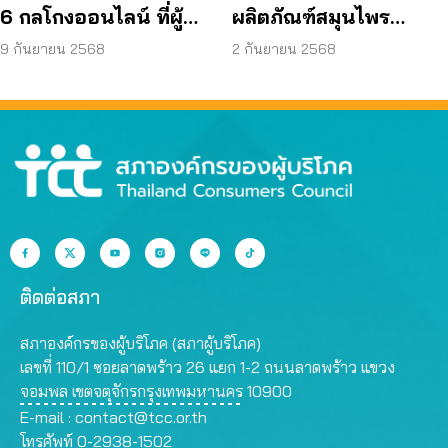
6 กลโกงออนไลน์ ที่ผู้
ผลิตภัณฑ์สมุนไพร
บริโภคโดนหลอกบ่อย
JAPO CARE โฆษณา
9 กันยายน 2568
2 กันยายน 2568
ที่สุด
สรรพคุณเกินจริง
ติดต่อสภา
สภาองค์กรของผู้บริโภค (สภาผู้บริโภค)
เลขที่ 110/1 ซอยลาดพร้าว 26 แยก 1-2 ถนนลาดพร้าว แขวง
จอมพล เขตจตุจักรกรุงเทพมหานคร 10900
E-mail :
contact@tcc.or.th
โทรศัพท์ 0-2938-1502