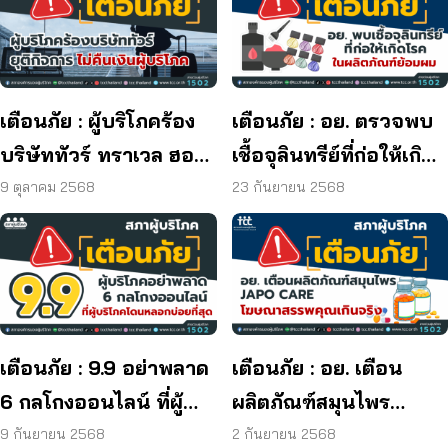
เตือนภัย : ผู้บริโภคร้อง
เตือนภัย : อย. ตรวจพบ
บริษัททัวร์ ทราเวล ฮอลิ
เชื้อจุลินทรีย์ที่ก่อให้เกิด
เดย์ ยุติกิจการ ไม่คืนเงิน
โรค และพบแบคทีเรีย
9 ตุลาคม 2568
23 กันยายน 2568
ผู้บริโภค
ยีสต์ และรา เกิน
มาตรฐานกำหนด ใน
ผลิตภัณฑ์ย้อมผม
เตือนภัย : 9.9 อย่าพลาด
เตือนภัย : อย. เตือน
6 กลโกงออนไลน์ ที่ผู้
ผลิตภัณฑ์สมุนไพร
บริโภคโดนหลอกบ่อย
JAPO CARE โฆษณา
9 กันยายน 2568
2 กันยายน 2568