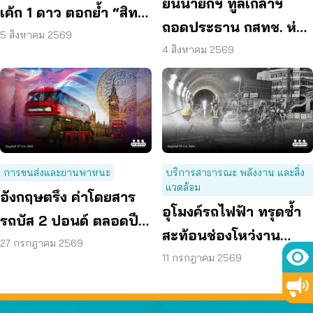
ยื่นนายกฯ ทูลเกล้าฯ
เค้ก 1 ดาว ตอกย้ำ “สิทธิ
ถอดประธาน กสทช. ห่วง
ผู้บริโภค” แสดงความคิด
5 สิงหาคม 2569
คุ้มครองผู้บริโภคสะดุด
4 สิงหาคม 2569
เห็นโดยสุจริต
การขนส่งและยานพาหนะ
บริการสาธารณะ พลังงาน และสิ่ง
แวดล้อม
อังกฤษตรึง ค่าโดยสาร
อุโมงค์รถไฟฟ้า ทรุดซ้ำ
รถบัส 2 ปอนด์ ตลอดปี
สะท้อนช่องโหว่งาน
70 ลดค่าครองชีพ
27 กรกฎาคม 2569
ก่อสร้าง จี้ตรวจ
11 กรกฎาคม 2569
โครงสร้างใต้ดินทั้งระบบ