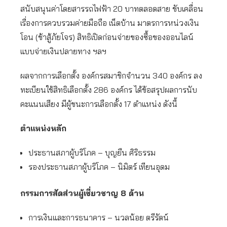
สนับสนุนค่าโดยสารรถไฟฟ้า 20 บาทตลอดสาย ขับเคลื่อน
เรื่องการควบรวมค่ายมือถือ เน็ตบ้าน มาตรการหน่วงเงิน
โอน (ช้าสู้ภัยโจร) สิทธิเปิดก่อนจ่ายของซื้อของออนไลน์
แบบจ่ายเงินปลายทาง ฯลฯ
ผลจากการเลือกตั้ง องค์กรสมาชิกจำนวน 340 องค์กร ลง
ทะเบียนใช้สิทธิเลือกตั้ง 286 องค์กร ได้ข้อสรุปผลการนับ
คะแนนเสียง มีผู้ชนะการเลือกตั้ง 17 ตำแหน่ง ดังนี้
ตำแหน่งหลัก
ประธานสภาผู้บริโภค – บุญยืน ศิริธรรม
รองประธานสภาผู้บริโภค – นิมิตร์ เทียนอุดม
กรรมการสัดส่วนผู้เชี่ยวชาญ 8 ด้าน
การเงินและการธนาคาร – นวลน้อย​ ตรีรัตน์