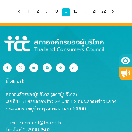
Page
Page
Page
Page
Page
Page
Page
<
1
2
…
8
9
10
…
21
22
>
ติดต่อสภา
สภาองค์กรของผู้บริโภค (สภาผู้บริโภค)
เลขที่ 110/1 ซอยลาดพร้าว 26 แยก 1-2 ถนนลาดพร้าว แขวง
จอมพล เขตจตุจักรกรุงเทพมหานคร 10900
E-mail :
contact@tcc.or.th
โทรศัพท์ 0-2938-1502