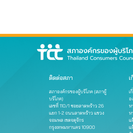
ติดต่อสภา
เก
สภาองค์กรของผู้บริโภค (สภาผู้
เก
บริโภค)
อ
เลขที่ 110/1 ซอยลาดพร้าว 26
หน
แยก 1-2 ถนนลาดพร้าว แขวง
ห
จอมพล เขตจตุจักร
แจ
กรุงเทพมหานคร 10900
แจ