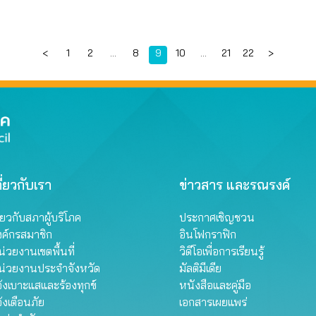
Page
Page
Page
Page
Page
Page
Page
<
1
2
…
8
9
10
…
21
22
>
ี่ยวกับเรา
ข่าวสาร และรณรงค์
ี่ยวกับสภาผู้บริโภค
ประกาศเชิญชวน
งค์กรสมาชิก
อินโฟกราฟิก
่วยงานเขตพื้นที่
วิดีโอเพื่อการเรียนรู้
น่วยงานประจำจังหวัด
มัลติมีเดีย
้งเบาะแสและร้องทุกข์
หนังสือและคู่มือ
้งเตือนภัย
เอกสารเผยแพร่