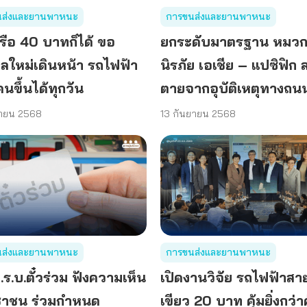
นส่งและยานพาหนะ
การขนส่งและยานพาหนะ
รือ 40 บาทก็ได้ ขอ
ยกระดับมาตรฐาน หมว
าลใหม่เดินหน้า รถไฟฟ้า
นิรภัย เอเชีย – แปซิฟิก 
กคนขึ้นได้ทุกวัน
ตายจากอุบัติเหตุทางถน
ยายน 2568
13 กันยายน 2568
นส่งและยานพาหนะ
การขนส่งและยานพาหนะ
พ.ร.บ.ตั๋วร่วม ฟังความเห็น
เปิดงานวิจัย รถไฟฟ้าสาย
าชน ร่วมกำหนด
เขียว 20 บาท คุ้มยิ่งกว่าค