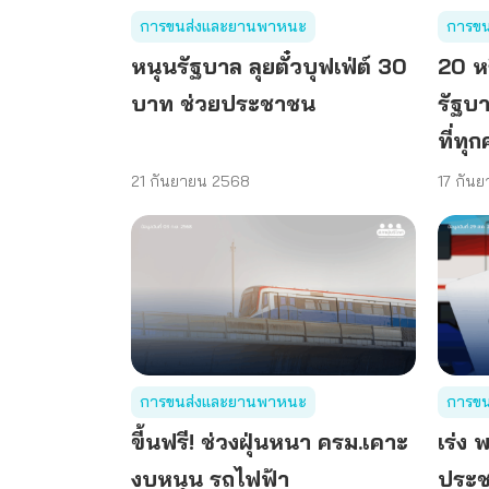
การขนส่งและยานพาหนะ
การข
หนุนรัฐบาล ลุยตั๋วบุฟเฟ่ต์ 30
20 ห
บาท ช่วยประชาชน
รัฐบ
ที่ทุ
21 กันยายน 2568
17 กัน
การขนส่งและยานพาหนะ
การข
ขี้นฟรี! ช่วงฝุ่นหนา ครม.เคาะ
เร่ง 
งบหนุน รถไฟฟ้า
ประช