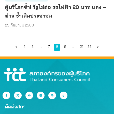
ผู้บริโภคช้ำ! รัฐไม่ต่อ รถไฟฟ้า 20 บาท แดง –
ม่วง ซ้ำเติมประชาชน
25 กันยายน 2568
Page
Page
Page
Page
Page
Page
Page
<
1
2
…
7
8
9
…
21
22
>
ติดต่อสภา