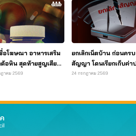
ชื่อโฆษณา อาหารเสริม
ยกเลิกเน็ตบ้าน ก่อนครบ
ต้อหิน สุดท้ายสูญเสียด
สัญญา โดนเรียกเก็บค่าป
1 ข้าง
ผู้บริโภคไม่ต้องจ่าย
กฎาคม 2569
24 กรกฎาคม 2569