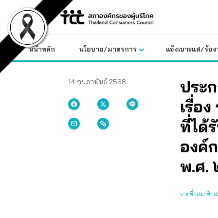
Skip
to
content
หน้าหลัก
นโยบาย/มาตรการ
แจ้งเบาะแส/ร้องท
ประก
14 กุมภาพันธ์ 2568
เรื่อ
ที่ได
องค์
พ.ศ.
รายชื่อสมาชิก