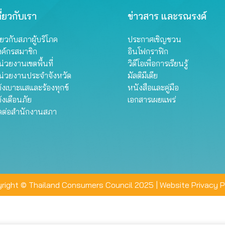
ี่ยวกับเรา
ข่าวสาร และรณรงค์
ี่ยวกับสภาผู้บริโภค
ประกาศเชิญชวน
งค์กรสมาชิก
อินโฟกราฟิก
่วยงานเขตพื้นที่
วิดีโอเพื่อการเรียนรู้
น่วยงานประจำจังหวัด
มัลติมีเดีย
้งเบาะแสและร้องทุกข์
หนังสือและคู่มือ
้งเตือนภัย
เอกสารเผยแพร่
ิดต่อสำนักงานสภา
right © Thailand Consumers Council 2025 |
Website Privacy P