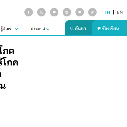
TH
|
EN
รู้จักเรา
ประกาศ
ิโภค
ริโภค
า
าณ