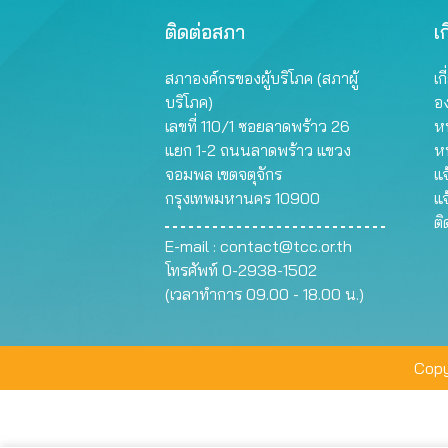
ติดต่อสภา
เก
สภาองค์กรของผู้บริโภค (สภาผู้
เก
บริโภค)
อ
เลขที่ 110/1 ซอยลาดพร้าว 26
หน
แยก 1-2 ถนนลาดพร้าว แขวง
ห
จอมพล เขตจตุจักร
แจ
กรุงเทพมหานคร 10900
แจ
ต
E-mail :
contact@tcc.or.th
โทรศัพท์ 0-2938-1502
(เวลาทำการ 09.00 - 18.00 น.)
Copy