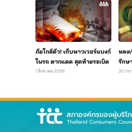
ภัยใกล้ตัว! เก็บพาวเวอร์แบงก์
หลงเ
ในรถ ตากแดด สุดท้ายระเบิด
รักษา
วงตา 
1 สิงหาคม 2569
30 กร