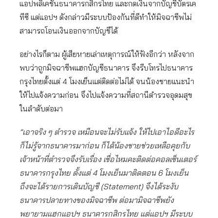
แอปพลิเคชันธนาคารกสิกรไทย และกดเงินจากบัญชีบัตรเค
ทีซี แต่แอปฯ ดังกล่าวมีระบบป้องกันที่ดีทำให้มิจฉาชีพไม่
สามารถโอนเงินออกจากบัญชีได้
อย่างไรก็ตาม ผู้เสียหายเล่าเหตุการณ์ให้ฟังอีกว่า หลังจาก
พบว่าถูกมิจฉาชีพแฮกบัญชีธนาคาร จึงรีบโทรไปธนาคาร
กรุงไทยตั้งแต่ 4 โมงเย็นแต่ติดต่อไม่ได้ จนน้องชายแนะนำ
ให้ไปแจ้งความก่อน จึงไปแจ้งความที่สถานีตำรวจอุดมสุข
ในลำดับต่อมา
“เอาจริง ๆ ตำรวจ เหมือนจะไม่รับแจ้ง ให้ไปเอาไอดีอะไร
ก็ไม่รู้จากธนาคารมาก่อน ก็ได้น้องชายช่วยเหลือคุยกับ
เจ้าหน้าที่ตำรวจจึงรับเรื่อง เชื่อไหมคะติดต่อคอลเซ็นเตอร์
ธนาคารกรุงไทย ตั้งแต่ 4 โมงเย็นมาติดตอน 6 โมงเย็น
ถึงจะได้รายการเดินบัญชี (Statement) จึงได้ระงับ
ธนาคารปลายทางของมิจฉาชีพ ต่อมามิจฉาชีพยัง
พยายามแฮกแอปฯ ธนาคารกสิกรไทย แต่แอปฯ มีระบบ