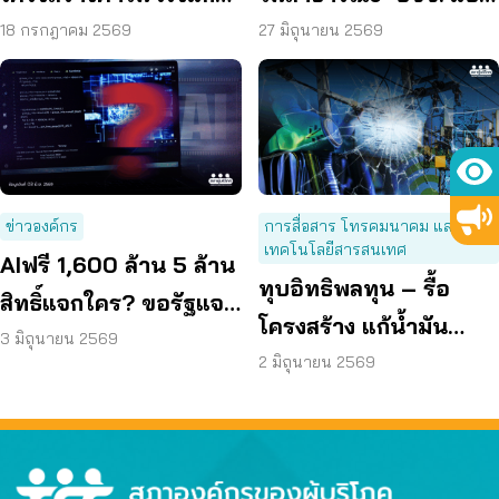
ต้นเหตุพลังงานแพง
อยู่ดี ถ้ารัฐจริงใจต้องแก้
18 กรกฎาคม 2569
27 มิถุนายน 2569
ที่ “ต้นทุน”
ข่าวองค์กร
การสื่อสาร โทรคมนาคม และ
เทคโนโลยีสารสนเทศ
AIฟรี 1,600 ล้าน 5 ล้าน
ทุบอิทธิพลทุน – รื้อ
สิทธิ์แจกใคร? ขอรัฐแจง
โครงสร้าง แก้น้ำมัน
เกณฑ์ชัด
3 มิถุนายน 2569
ไฟฟ้า ค่าเน็ตแพง
2 มิถุนายน 2569