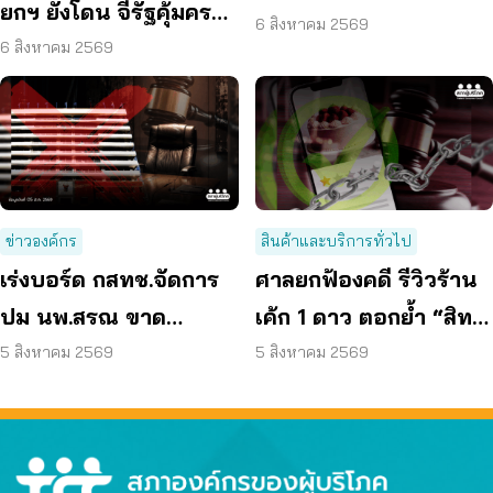
ยกฯ ยังโดน จี้รัฐคุ้มครอง
ปลอดภัย
6 สิงหาคม 2569
ข้อมูลส่วนบุคคล
6 สิงหาคม 2569
ข่าวองค์กร
สินค้าและบริการทั่วไป
เร่งบอร์ด กสทช.จัดการ
ศาลยกฟ้องคดี รีวิวร้าน
ปม นพ.สรณ ขาด
เค้ก 1 ดาว ตอกย้ำ “สิทธิ
คุณสมบัติ ตามมติ
ผู้บริโภค” แสดงความคิด
5 สิงหาคม 2569
5 สิงหาคม 2569
กรรมการสรรหา
เห็นโดยสุจริต