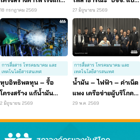
ต้นเหตุพลังงานแพง
อยู่ดี ถ้ารัฐจริงใจต้องแก้
18 กรกฎาคม 2569
27 มิถุนายน 2569
ที่ “ต้นทุน”
การสื่อสาร โทรคมนาคม และ
การสื่อสาร โทรคมนาคม และ
เทคโนโลยีสารสนเทศ
เทคโนโลยีสารสนเทศ
ทุบอิทธิพลทุน – รื้อ
น้ำมัน – ไฟฟ้า – ค่าเน็ต
โครงสร้าง แก้น้ำมัน
แพง เครือข่ายผู้บริโภค
ไฟฟ้า ค่าเน็ตแพง
ยื่น 9 ข้อเสนอ ลดค่า
2 มิถุนายน 2569
29 พ.ค. 2569
ครองชีพ ประชาชน