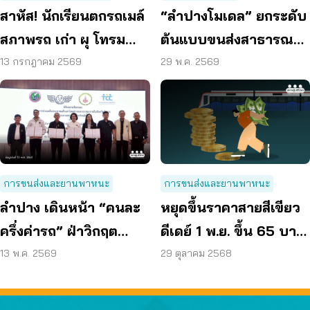
สาหัส! นักเรียนตกรถเมล์
“ลำปางโมเดล” ยกระดับ
สภาพรถ เก่า ผุ โทรม
ต้นแบบขนส่งสาธารณะ
ถามหามาตรฐานรถ
ยุคใหม่ ผู้บริโภคจ่ายครึ่ง
13 กรกฎาคม 2569
29 พ.ค. 2569
ปลอดภัย
เดียว
การขนส่งและยานพาหนะ
การขนส่งและยานพาหนะ
ลำปาง เดินหน้า “คนละ
หยุดขึ้นราคาสายสีเขียว
ครึ่งค่ารถ” ฝ่าวิกฤต
ดีเดย์ 1 พ.ย. ขึ้น 65 บาท
น้ำมันแพง
คน กทม. แบกค่า
13 พ.ค. 2569
29 ตุลาคม 2568
รถไฟฟ้าอ่วม