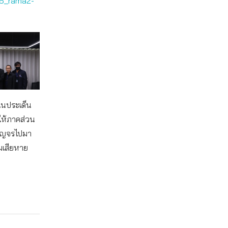
66_rama2-
ในประเด็น
ให้ภาคส่วน
สัญจรไปมา
ามเสียหาย