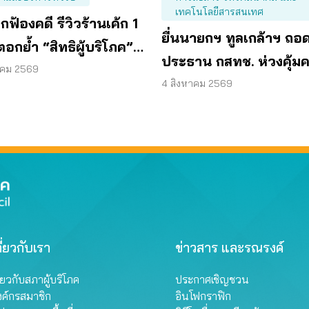
เทคโนโลยีสารสนเทศ
ฟ้องคดี รีวิวร้านเค้ก 1
ยื่นนายกฯ ทูลเกล้าฯ ถอ
อกย้ำ “สิทธิผู้บริโภค”
ประธาน กสทช. ห่วงคุ้ม
ความคิดเห็นโดยสุจริต
าคม 2569
ผู้บริโภคสะดุด
4 สิงหาคม 2569
ี่ยวกับเรา
ข่าวสาร และรณรงค์
ี่ยวกับสภาผู้บริโภค
ประกาศเชิญชวน
งค์กรสมาชิก
อินโฟกราฟิก