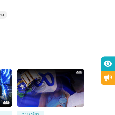
้าง
ข่าวองค์กร