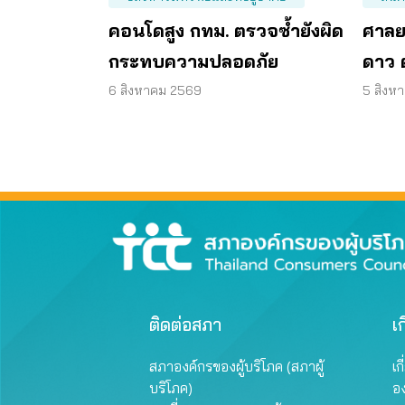
คอนโดสูง กทม. ตรวจซ้ำยังผิด
ศาลยก
กระทบความปลอดภัย
ดาว ต
แสดง
6 สิงหาคม 2569
5 สิงห
ติดต่อสภา
เก
สภาองค์กรของผู้บริโภค (สภาผู้
เก
บริโภค)
อ