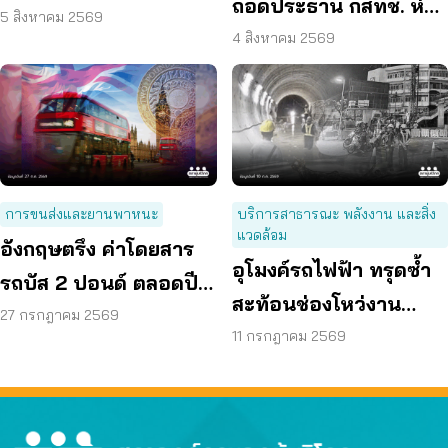
ถอดประธาน กสทช. ห่วง
ผู้บริโภค” แสดงความคิด
5 สิงหาคม 2569
คุ้มครองผู้บริโภคสะดุด
4 สิงหาคม 2569
เห็นโดยสุจริต
การขนส่งและยานพาหนะ
บริการสาธารณะ พลังงาน และสิ่ง
แวดล้อม
อังกฤษตรึง ค่าโดยสาร
อุโมงค์รถไฟฟ้า ทรุดซ้ำ
รถบัส 2 ปอนด์ ตลอดปี
สะท้อนช่องโหว่งาน
70 ลดค่าครองชีพ
27 กรกฎาคม 2569
ก่อสร้าง จี้ตรวจ
11 กรกฎาคม 2569
โครงสร้างใต้ดินทั้งระบบ