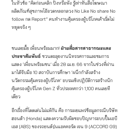
ในหัวข้อ “คิดก่อนคลิก ปังหรือพัง รู้เท่าทันสื่อโฆษณา
ผลิตภัณฑ์สุขภาพโอ้อวดหลอกลวง No Like No share No
follow กด Report” คนทำงานคุ้มครองผู้บริโภคเค้าเริ่ดไม่
หยุดจริง ๆ
ชนเลยมั้ย เพื่อนพร้อมมาก!
ฝ่ายสื่อสารสาธารณะและ
ประชาสัมพันธ์
ชวนตะลุยงานนิทรรศการและชมการ
แสดง ‘เพื่อนพร้อมชน’ เมื่อ 28 เม.ย. 66 จากในช่วงที่ผ่าน
มาได้จับมือ 10 สถาบันการศึกษา ‘ผนึกกำลังสร้าง
นวัตกรรมคุ้มครองผู้บริโภค’ อบรมเชิงปฏิบัติการสร้างนัก
คุ้มครองผู้บริโภค Gen Z ทั่วประเทศกว่า 1,100 คนเลยที
เดียว
อีกเรื่องที่โดดเด่นไม่แพ้กัน คือ การเผยแพร่ข้อมูลกรณีบริษัท
ฮอนด้า (Honda) แสดงความรับผิดชอบปัญหาระบบปั๊มเอบี
เอส (ABS) ของรถยนต์รุ่นแอคคอร์ด เจน 9 (ACCORD G9)