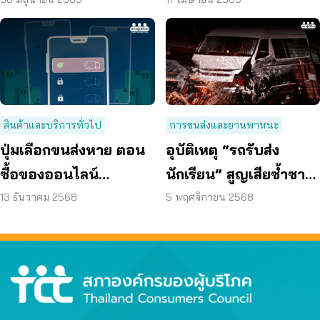
รับชดเชยรวมเกือบ 4
เลือก ร้อง กขค. เร่งตรวจ
หมื่นบาท เคสสายสื่อสาร
สอบ
เฉียดตาย–ฟันปลอม
เคี้ยวไม่ได้
สินค้าและบริการทั่วไป
การขนส่งและยานพาหนะ
ปุ่มเลือกขนส่งหาย ตอน
อุบัติเหตุ “รถรับส่ง
ซื้อของออนไลน์
นักเรียน” สูญเสียซ้ำซาก
แพลตฟอร์มเข้าข่าย
ถึงเวลาต้องปฏิรูป
13 ธันวาคม 2568
5 พฤศจิกายน 2568
ผูกขาด