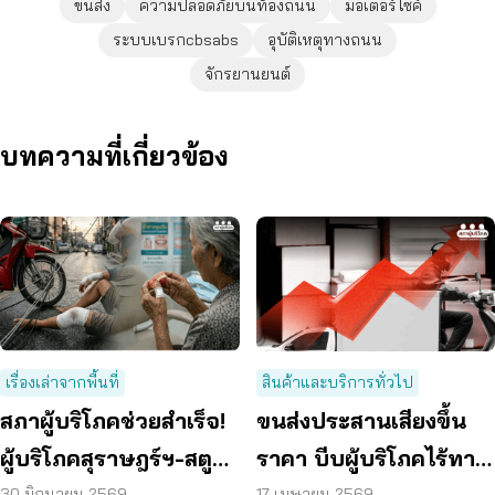
ขนส่ง
ความปลอดภัยบนท้องถนน
มอเตอร์ไซค์
ระบบเบรกcbsabs
อุบัติเหตุทางถนน
จักรยานยนต์
บทความที่เกี่ยวข้อง
เรื่องเล่าจากพื้นที่
สินค้าและบริการทั่วไป
สภาผู้บริโภคช่วยสำเร็จ!
ขนส่งประสานเสียงขึ้น
ผู้บริโภคสุราษฎร์ฯ-สตูล
ราคา บีบผู้บริโภคไร้ทาง
30 มิถุนายน 2569
17 เมษายน 2569