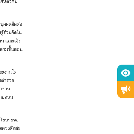
ยันตัวตน
บุคคลติดต่อ
รู้ร่วมคิดใน
ฐาน และแจ้ง
างตามขั้นตอน
่วยงานใด
ารตำรวจ
ักงาน
ายด่วน
ีนโยบายขอ
ยควรติดต่อ