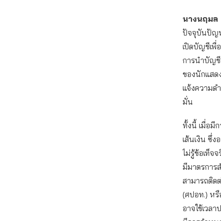
นางนฤมล เม
ปัจจุบันปัญ
เปิดบัญชีเพ
การนำบัญชี
ของนักแสดง 
แจ้งความดำเ
มั่น
ทั้งนี้ เมื
เส้นเงิน ซึ
ไม่รู้ข้อเท็
มีมาตรการสำ
สามารถติดต
(ศปอท.) หรื
อาจใช้เวลาปร