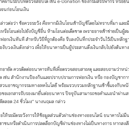
าคผ่านระบบที่ตรวจสอบได้ เช่น e-Donation ของกรมสรรพากร หรือยืน
ดเจนก่อนโอนเงิน
าวต่อว่า ข้อควรระวัง คือหากมีเงินโอนเข้าบัญชีโดยไม่ทราบที่มา และมี
หรือโอนต่อไปยังบัญชีอื่น ห้ามโอนต่อเด็ดขาด เพราะอาจเข้าข่ายเป็นผู้สม
กเงินทันที สำหรับวิธีที่ถูกต้องคือ รีบลงบันทึกประจำวันไว้เป็นหลัก
งับวงเงินดังกล่าว เพื่อให้ธนาคารเป็นผู้ประสานดึงเงินกลับไปยังต้นท
ูกอายัด ควรติดต่อธนาคารทันทีเพื่อตรวจสอบสาเหตุ และสอบถามว่าหน
งอายัด เช่น สำนักงานป้องกันและปราบปรามการฟอกเงิน หรือ กองบัญชาก
วนอาชญากรรมทางเทคโนโลยี พร้อมรวบรวมหลักฐานเข้าชี้แจงกับพน
่อขอเอกสารรับรองมายื่นต่อธนาคาร ปัจจุบันสามารถขอคำแนะนำผ่านส
ด้ตลอด 24 ชั่วโมง” นางนฤมล กล่าว
ขอให้ระมัดระวังการให้ข้อมูลส่วนตัวผ่านช่องทางออนไลน์ ธนาคารไม่ม
ชาชนหรือดำเนินการปลดล็อกบัญชีผ่านช่องทางไม่เป็นทางการ หากสงสั