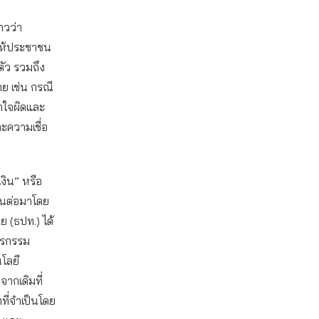
าวว่า
กให้ประชาชน
ตัว รวมถึง
ย เช่น กรณี
าใจผิดและ
ะความเชื่อ
งิน” หรือ
งินต่อมาโดย
ย (ธปท.) ได้
ธุรกรรม
โลยี
ากเดิมที่
าที่จำเป็นโดย