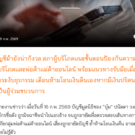
ชีม้ายังน่ากังวล สภาผู้บริโภคแนะขั้นตอนป้องกันความ
้บริโภคและพ่อค้าแม่ค้าออนไลน์ พร้อมแนวทางรับมือเมื่
อระงับธุรกรรม เตือนห้ามโอนเงินคืนเองหากมีเงินปริศ
เป็นผู้ร่วมขบวนการ
งานข่าวว่า เมื่อวันที่ 16 ก.พ. 2569 บัญชีมูลนิธิของ “บุ๋ม” ปนัดดา วงศ์ผ
กรชื่อดัง ถูกมิจฉาชีพนำไปแอบอ้าง จนถูกอายัดเพื่อตรวจสอบเส้นทางการ
ัยกลุ่มพ่อค้าแม่ค้าออนไลน์ เสี่ยงถูกอายัดบัญชี ย้ำห้ามโอนเงินคืน อาจต
ม่รู้ตัว