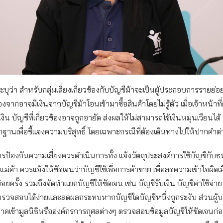
ุว่า สำหรับกลุ่มเสี่ยงเกี่ยวข้องกับบัญชีม้าจะเป็นผู้ประกอบการรายย่อย
องจากอาจมีเงินจากบัญชีม้าโอนเข้ามาซื้อสินค้าโดยไม่รู้ตัว เมื่อเจ้าหน้า
ิน บัญชีที่เกี่ยวข้องอาจถูกอายัด ส่งผลให้ไม่สามารถใช้เงินหมุนเวียนได้ อ
านเพื่อชี้แจงความบริสุทธิ์ โดยเฉพาะกรณีที่ต้องเดินทางไปให้ปากคำต่
ารป้องกันความเสี่ยงควรดำเนินการทั้ง แจ้งวัตถุประสงค์การใช้บัญชีกับ
ม่ค้า ควรแจ้งให้ชัดเจนว่าบัญชีใช้เพื่อการค้าขาย เพื่อลดความเข้าใจผิดเ
่อยครั้ง รวมถึงจัดทำแยกบัญชีให้ชัดเจน เช่น บัญชีรับเงิน บัญชีค่าใช้จ่าย
้ตรวจสอบได้ง่ายและลดผลกระทบหากบัญชีใดบัญชีหนึ่งถูกระงับ ส่วนผู้
คเข้ามูลนิธิหรือองค์กรการกุศลต่างๆ ตรวจสอบข้อมูลบัญชีให้ชัดเจนก่