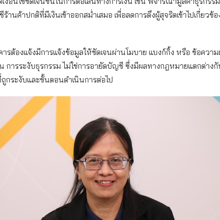
งื่อนไขชัดเจนขึ้นในการต่อเส้นทางการเงิน เช่น พิจารณามูลค่าธุรกรร
้านค้าปกติที่มีเงินเข้าออกสม่ำเสมอ เพื่อลดการดึงผู้สุจริตเข้าไปเกี่ยวข้อง
ารต้องแจ้งมีการแจ้งข้อมูลให้ชัดเจนผ่านโมบาย แบงก์กิ้ง หรือ ข้อความ
็น การระงับธุรกรรม ไม่ใช่การอายัดบัญชี ซึ่งมีผลทางกฎหมายแตกต่างกั
่ถูกระงับและขั้นตอนดำเนินการต่อไป