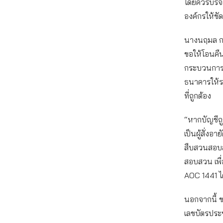
โดยควรบริจ
องค์กรให้ชั
นางนฤมล กล่
ขอให้โอนคืน
กระบวนการฟอ
ธนาคารให้ระ
ที่ถูกต้อง
“หากบัญชีถ
เป็นผู้สั่
สืบสวนสอบส
สอบสวน เพื
AOC 1441 ไ
นอกจากนี้ 
เลขบัตรประ