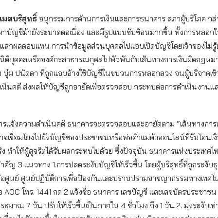
ฆบริสุทธิ์
อนุกรรมการด้านการเงินและการธนาคาร สภาผู้บริโภค กล่
หาบัญชีม้ายังระบาดต่อเนื่อง และมีรูปแบบซับซ้อนมากขึ้น ทั้งการหลอ
ื่อแลกผลตอบแทน การนำข้อมูลส่วนบุคคลไปแอบเปิดบัญชีโดยเจ้าของไม่รู้
นิติบุคคลหรือองค์กรสาธารณกุศลไปพัวพันกับเส้นทางการเงินผิดกฎหมา
บุ๋ม ปนัดดา ที่ถูกแอบอ้างใช้บัญชีในขบวนการหลอกลวง จนผู้บริจาคเข้
นินคดี ส่งผลให้บัญชีถูกอายัดเพื่อตรวจสอบ กระทบต่อการดำเนินงานแล
่อมีการแจ้งความดำเนินคดี ธนาคารจะตรวจสอบและอายัดตาม “เส้นทางการเ
่งอาจเชื่อมโยงไปยังบัญชีของประชาชนหรือพ่อค้าแม่ค้าออนไลน์ที่รับโอนเ
จจริง ทำให้ผู้สุจริตได้รับผลกระทบไปด้วย ซึ่งปัจจุบัน ธนาคารแห่งประเทศไท
คัญ 3 แนวทาง 1.การปลดระงับบัญชีให้เร็วขึ้น โดยผู้บริสุทธิ์ที่ถูกระงับ
่อศูนย์ ศูนย์ปฏิบัติการเพื่อป้องกันและปราบปรามอาชญากรรมทางเทคโน
อ AOC โทร. 1441 กด 2 แจ้งชื่อ ธนาคาร เลขบัญชี และเลขบัตรประชาชน จ
ะมาณ 7 วัน ปรับให้เร็วขึ้นเป็นภายใน 4 ชั่วโมง ถึง 1 วัน 2. มุ่งระงับเท่