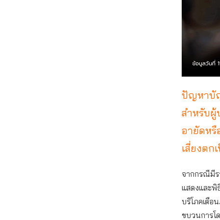
ปัญหาบัญ
สำหรับผู
อายัดหรื
เสี่ยงตก
จากกรณีมีราย
แสดงและพิธี
บริโภคเตือนภ
ขบวนการโดยไ