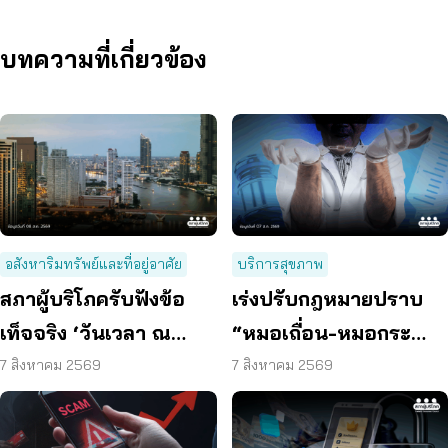
บทความที่เกี่ยวข้อง
อสังหาริมทรัพย์และที่อยู่อาศัย
บริการสุขภาพ
สภาผู้บริโภครับฟังข้อ
เร่งปรับกฎหมายปราบ
เท็จจริง ‘วันเวลา ณ
“หมอเถื่อน-หมอกระ
เจ้าพระยา’ ยืนยันมีถนน
เป๋า” ผ่า-ฉีด-จ่ายยา ไม่มี
7 สิงหาคม 2569
7 สิงหาคม 2569
6 ม. รอบอาคาร
ความรู้