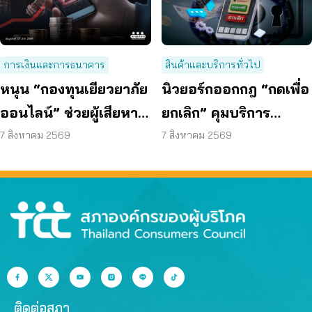
การเงินและการธนาคาร
สินค้าและบริการทั่วไป
หนุน “กองทุนเยียวยาภัย
นิวยอร์กออกกฎ “กดเพื่อ
ออนไลน์” ช่วยผู้เสียหาย
ยกเลิก” คุมบริการ
ตั้งหลักได้ รวดเร็ว ทัน
ออนไลน์ ต่ออายุสมาชิก
7 สิงหาคม 2569
7 สิงหาคม 2569
ท่วงที
อัตโนมัติ
ติดต่อสภา