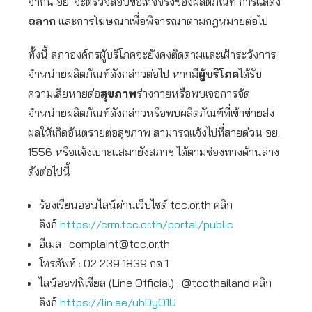
จากนี้ อย. จะตรวจสอบข้อเท็จจริงของผลิตภัณฑ์ การแสดง
ฉลาก
และการโฆษณาเพื่อพิจารณาตามกฎหมายต่อไป
ทั้งนี้ สภาองค์กรผู้บริโภคจะยังคงติดตามและเฝ้าระวังการ
จำหน่ายผลิตภัณฑ์ดังกล่าวต่อไป หากมี
ผู้บริโภค
ได้รับ
ความเสียหายต่อ
สุขภาพ
ร่างกายหรือพบเจอการจัด
จำหน่ายผลิตภัณฑ์ดังกล่าวหรือพบผลิตภัณฑ์ที่เข้าข่ายส่ง
ผลให้เกิดอันตรายต่อสุขภาพ สามารถแจ้งไปที่สายด่วน อย.
1556 หรือแจ้งเบาะแสมายังสภาฯ ได้ตามช่องทางด้านล่าง
ดังต่อไปนี้
ร้องเรียนออนไลน์ผ่านเว็บไซต์ tcc.or.th คลิก
ลิงก์
https://crm.tcc.or.th/portal/public
อีเมล :
complaint@tcc.or.th
โทรศัพท์ : 02 239 1839 กด 1
ไลน์ออฟฟิเชียล (Line Official) : @tccthailand คลิก
ลิงก์
https://lin.ee/uhDyO1U