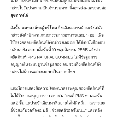
ไม่มีการขึ้นทะเบียน อย. ขณะนี้มีผู้บริโภคซื้อผลิตภัณฑ์ดัง
กล่าวไปรับประทานเป็นจำนวนมาก ซึ่งอาจส่งผลกระทบต่อ
สุขภาพ
ได้
ดังนั้น
สภาองค์กรผู้บริโภค
จึงแจ้งผลการเฝ้าระวังไปดัง
กล่าวยังสำนักงานคณะกรรมการอาหารและยา (อย.) เพื่อ
ให้ตรวจสอบผลิตภัณฑ์ดังกล่าว และ อย. ได้ส่งหนังสือตอบ
กลับมายัง สอบ. เมื่อวันที่ 10 พฤศจิกายน 2565 แจ้งว่า
ผลิตภัณฑ์ PMS NATURAL GUMMIES ไม่มีข้อมูลการ
อนุญาตในระบบฐานข้อมูลของ อย. รวมถึงผลิตภัณฑ์ดัง
กล่าวไม่มีการแสดง
ฉลาก
เป็นภาษาไทย
และมีการแสดงข้อความโฆษณาสรรพคุณของผลิตภัณฑ์ที่
ไม่ได้รับการอนุญาตจาก อย. เช่น “เยลลี่ PMS ทานแค่วัน
ละ 2 ชิ้น แต่ประจำเดือนมาทีสบายใจไม่มีหวั่น… เพราะเยล
ลี่ช่วยแก้ปวดท้องเมนส์… ช่วยลดสิวฮอร์โมน…” และหลัง