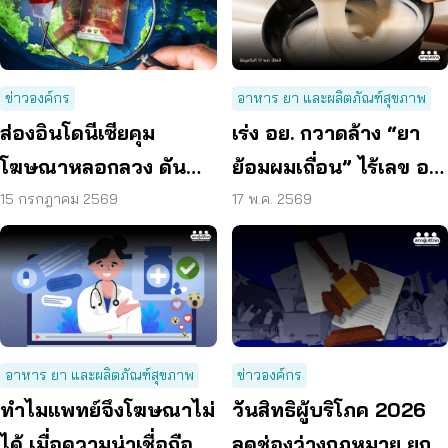
ข่าวองค์กร
อาหาร ยา และผลิตภัณฑ์สุขภาพ
ส่องอินโดนีเซียคุม
เร่ง อย. กวาดล้าง “ยา
โฆษณาหลอกลวง ดัน
ย้อมผมเถื่อน” ไร้เลข อย.
แพลตฟอร์มร่วมรับผิด
– ฉลากภาษาไทย
15 กรกฎาคม 2569
17 พ.ค. 2569
ชอบ
อาหาร ยา และผลิตภัณฑ์สุขภาพ
ข่าวองค์กร
ทำไมแพทย์จึงโฆษณาไม่
วันสิทธิผู้บริโภค 2026
ได้ เมื่อความน่าเชื่อถือ
ลดช่องว่างกฎหมาย ยก