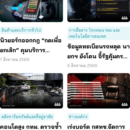
สินค้าและบริการทั่วไป
การสื่อสาร โทรคมนาคม และ
เทคโนโลยีสารสนเทศ
นิวยอร์กออกกฎ “กดเพื่อ
ข้อมูลทะเบียนรถหลุด นา
ยกเลิก” คุมบริการ
ยกฯ ยังโดน จี้รัฐคุ้มครอง
ออนไลน์ ต่ออายุสมาชิก
7 สิงหาคม 2569
ข้อมูลส่วนบุคคล
6 สิงหาคม 2569
อัตโนมัติ
อสังหาริมทรัพย์และที่อยู่อาศัย
ข่าวองค์กร
คอนโดสูง กทม. ตรวจซ้ำ
เร่งบอร์ด กสทช.จัดการ