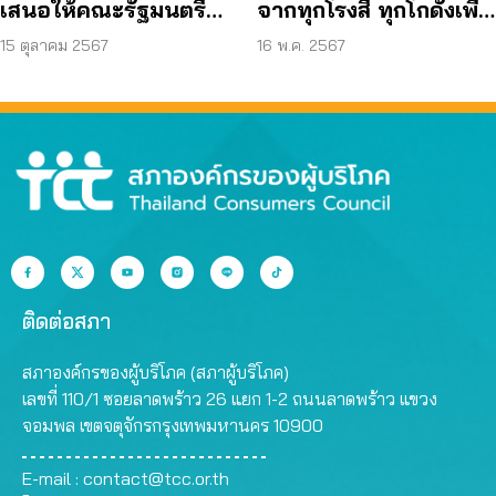
เสนอให้คณะรัฐมนตรี
จากทุกโรงสี ทุกโกดังเพื่อ
พิจารณาให้ความเห็น
ตรวจสอบคุณภาพ
15 ตุลาคม 2567
16 พ.ค. 2567
ชอบเข้าเป็นภาคีสนธิ
ข้าวสาร
สัญญา เสนอต่อ อธิบดี
กรมทรัพย์สินทางปัญญา
ติดต่อสภา
สภาองค์กรของผู้บริโภค (สภาผู้บริโภค)
เลขที่ 110/1 ซอยลาดพร้าว 26 แยก 1-2 ถนนลาดพร้าว แขวง
จอมพล เขตจตุจักรกรุงเทพมหานคร 10900
E-mail :
contact@tcc.or.th