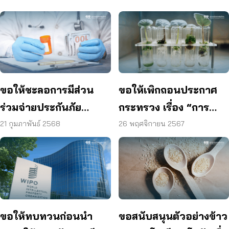
ขอให้ชะลอการมีส่วน
ขอให้เพิกถอนประกาศ
ร่วมจ่ายประกันภัย
กระทรวง เรื่อง “การ
(Copayment) ของ
ขอรับรองสิ่งมีชีวิตที่
21 กุมภาพันธ์ 2568
26 พฤศจิกายน 2567
บริษัทประกันภัย
พัฒนาจากเทคโนโลยี
การปรับแต่งจีโนมเพื่อใช้
ประโยชน์ในภาค
การเกษตร พ.ศ. 2567”
ขอให้ทบทวนก่อนนำ
ขอสนับสนุนตัวอย่างข้าว