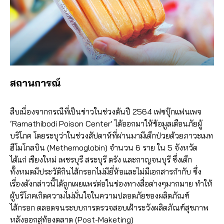
สถานการณ์
สืบเนื่องจากกรณีที่เป็นข่าวในช่วงต้นปี 2564 เฟซบุ๊กแฟนเพจ
‘Ramathibodi Poison Center’ ได้ออกมาให้ข้อมูลเตือนภัยผู้
บริโภค โดยระบุว่าในช่วงสัปดาห์ที่ผ่านมามีเด็กป่วยด้วยภาวะเมท
ฮีโมโกลบิน (Methemoglobin) จำนวน 6 ราย ใน 5 จังหวัด
ได้แก่ เชียงใหม่ เพชรบุรี สระบุรี ตรัง และกาญจนบุรี ซึ่งเด็ก
ทั้งหมดมีประวัติกินไส้กรอกไม่มียี่ห้อและไม่มีเอกสารกำกับ ซึ่ง
เรื่องดังกล่าวนี้ได้ถูกเผยแพร่ต่อในช่องทางสื่อต่างๆมากมาย ทำให้
ผู้บริโภคเกิดความไม่มั่นใจในความปลอดภัยของผลิตภัณฑ์
ไส้กรอก ตลอดจนระบบการตรวจสอบเฝ้าระวังผลิตภัณฑ์สุขภาพ
หลังออกสู่ท้องตลาด (Post-Maketing)