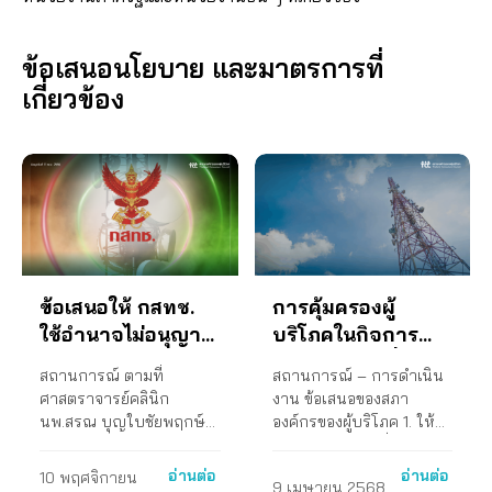
ข้อเสนอนโยบาย และมาตรการที่
เกี่ยวข้อง
ข้อเสนอให้ กสทช.
การคุ้มครองผู้
ใช้อํานาจไม่อนุญาต
บริโภคในกิจการ
การควบรวมกิจการ
โทรคมนาคมที่จะได้
สถานการณ์ ตามที่
สถานการณ์ – การดำเนิน
ระหว่างบริษัท
รับผลกระทบจาก
ศาสตราจารย์คลินิก
งาน ข้อเสนอของสภา
แอดวานซ์ ไวร์เลส
การหมดสัญญาของ
นพ.สรณ บุญใบชัยพฤกษ์
องค์กรของผู้บริโภค 1. ให้
เน็ทเวอร์ค จํากัด
บริษัท โทรคมนาคม
ประธานกรรมการกิจการ
กระทรวงดิจิทัลเพื่อ
กระจายเสียง กิจการ
เศรษฐกิจและสังคมที่มีพันธ
(AWN) ในเครือ AIS
แห่งชาติ จำกัด
อ่านต่อ
อ่านต่อ
10 พฤศจิกายน
9 เมษายน 2568
โทรทัศน์ และกิจการ
กิจในการพัฒนา บริหาร