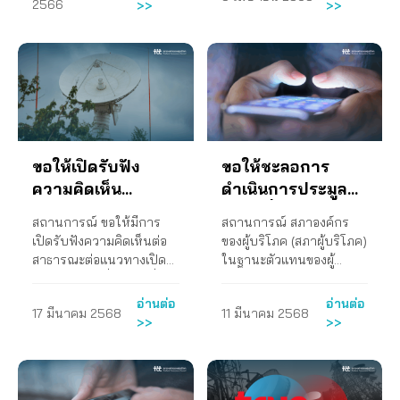
และบริษัท ทริปเปิล
(มหาชน)
2566
>>
>>
โทรคมนาคมแห่งชาติ
จัดการโครงข่ายสื่อสาร
ที บรอดแบนด์ จํากัด
(ประธาน กสทช.) ได้ทํา
โทรคมนาคมของประเทศ
(มหาชน) (3BB)
หนังสือเชิญประชุมคณะ
และกำกับดูแลบริษัท
กรรมการกิจการ กระจาย
โทรคมนาคมแห่งชาติ
เสียง กิจการโทรทัศน์ และ
จำกัด(มหาชน) หรือ NT เร่ง
กิจการโทรคมนาคมแห่ง
ประสานการดำเนินงานกับ
ชาติ(คณะกรรมการ กสทช.)
สำนักงานคณะกรรมการ
นัดพิเศษ ในวันศุกร์ที่ 10
กิจการกระจายเสียง กิจการ
ขอให้เปิดรับฟัง
ขอให้ชะลอการ
พฤศจิกายน 2566 เพื่อนํา
โทรทัศน์ และกิจการ
วาระการควบรวมกิจการ
โทรคมนาคมแห่งชาติเพื่อ
ความคิดเห็น
ดำเนินการประมูล
ระหว่าง บริษัท แอดวานซ์
ให้มีการดำเนินการดังนี้ 1)
สาธารณะต่อผลการ
แถบคลื่นความถี่
สถานการณ์ ขอให้มีการ
สถานการณ์ สภาองค์กร
ไวร์เลส เน็ทเวอร์ค จํากัด
ให้มีการกำหนดข้อเสนอ
ศึกษาแนวทาง
สำหรับกิจการ
เปิดรับฟังความคิดเห็นต่อ
ของผู้บริโภค (สภาผู้บริโภค)
(AWN) ในเครือ AIS และ
เพดานราคาค่าบริการ
ประมูลแถบคลื่น
โทรศัพท์เคลื่อนที่
สาธารณะต่อแนวทางเปิด
ในฐานะตัวแทนของผู้
บริษัท ทริปเปิลที
สูงสุดเทียบกับปริมาณและ
ความถี่สำหรับ
ประมูลแถบคลื่นความถี่
บริโภคตามพระราชบัญญัติ
บรอดแบนด์ จํากัด
คุณภาพการให้บริการที่จะ
สำหรับกิจการโทรศัพท์
การจัดตั้งสภาองค์กรของผู้
กิจการโทรศัพท์
(มหาชน) (3BB) เข้า
เรียกเก็บและให้บริการกับผู้
อ่านต่อ
อ่านต่อ
17 มีนาคม 2568
11 มีนาคม 2568
เคลื่อนใหม่ที่ กสทช. มีมติ
บริโภค พ.ศ.2562 มีความ
พิจารณา ต่อมาได้ปรากฏ
บริโภคและการให้บริการ
เคลื่อนที่ใหม่
>>
>>
มอบหมายให้สำนักงาน
วิตกกังวลต่อการดำเนิน
ข่าวการให้ ความเห็นของ
โทรศัพท์เคลื่อนที่แบบโครง
กสทช.ไปดำเนินการศึกษา
การของ กสทช. ในการการ
ประธาน กสทช. ว่า การดํา
ข่ายเสมือน หรือ MVNO
ด้วย โดยควรมีประเด็นที่จะ
ประมูลแถบคลื่นความถี่
เนินงานของ กสทช. เรื่อง
(Mobile Virtual Network
เปิดรับฟังความคิดเห็น
สำหรับกิจการโทรศัพท์
การควบรวมธุรกิจเป็นไป
Operator) ให้อยู่ในเงื่อนไข