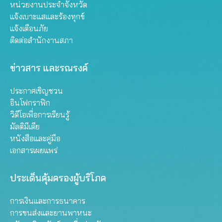
หน่วยงานประจำจังหวัด
อินเทอร์เน็ตความเร็วสูง
นำเสนอผลที่วัดได้แยก
แจ้งเบาะแสและร้องทุกข์
ประจำที่ ถึงเลขาธิการคณะ
แต่ละพื้นที่ให้ชัดเจน ไม่นำ
กรรมการกิจการกระจาย
แจ้งเตือนภัย
ค่าที่วัดได้มาเฉลี่ยรวมกัน
เสียง กิจการโทรทัศน์ และ
2. ภาคผนวกแนบท้ายร่าง
ติดต่อสำนักงานสภา
กิจการโทรคมนาคมแห่ง
ประกาศฯ ข้อ 2.3.1 การ
ชาติ นอกจากนั้น สภาผู้
กำหนดค่าเป้าหมาย RTT…
ข่าวสาร และรณรงค์
บริโภคจัดทำแบบสอบถาม
ความคิดเห็นผู้บริโภค
ออนไลน์ เรื่อง “ถูกเรียกเก็บ
ประกาศเชิญชวน
ค่าบริการล่วงหน้าของ
อินโฟกราฟิก
บริการอินเทอร์เน็ต
วิดีโอเพื่อการเรียนรู้
ความเร็วสูงประจำที่” (การ
มัลติมีเดีย
ถูกเรียกเก็บค่าบริการ
หนังสือและคู่มือ
อินเทอร์เน็ตบ้านล่วงหน้า)
เอกสารเผยแพร่
โดยมีจำนวนผู้ตอบ 521 คน
ข้อเสนอของสภาองค์กรของ
ผู้บริโภค สภาผู้บริโภคไม่
ประเด็นคุ้มครองผู้บริโภค
เห็นด้วยกับการออก
ประกาศ กสทช. ฉบับดัง
การเงินและการธนาคาร
กล่าว และขอให้ยุติการ
การขนส่งและยานพาหนะ
ดำเนินการออกประกาศ