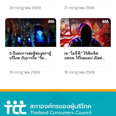
เนื้อหา และรายการแนะนำ
มิได้ ส่วนการเรียกเก็บค่า
ประชากรเกือบ 45 ล้านคน
มีลิงก์ให้เข้าถึงได้ในหน้า
มาตรฐาน ตลอดจนการแจ้ง
แข่งขันในตลาด
สินค้า ถูกนำมาใช้กันอย่าง
บริการล่วงหน้าต้องเป็นไป
เผชิญกับข้อความสั้นที่เข้า
แรกของเว็บไซต์ และเผย
29 กรกฎาคม 2569
21 กรกฎาคม 2569
คนหาย เพื่อให้ชุมชนใน
(Herfindahl-Hirschman
ผสมผสาน และแพร่หลายใน
ตามหลักเกณฑ์หรือเงื่อนไข
ข่ายหลอกลวงผ่านระบบ
แพร่ผลภายใน 30 วัน นับ
พื้นที่ช่วยกันสอดส่อง และ
Index HHI)…
รายการโทรทัศน์ระบบ
ที่คณะกรรมการกำหนด
โทรศัพท์มือถือ หรือการ
ถัดจากวันสิ้นไตรมาส ใน
ประเทศสหรัฐอเมริกา ศรี
ดิจิทัล ซึ่งประเภทของสินค้า
เพื่อประโยชน์ในการ
โทรศัพท์เข้ามือถือและ
ส่วนรูปแบบการเผยแพร่
ลังกา ฟิลิปปินส์ แคนาดา
หรือบริการไม่ได้จำกัดอยู่
คุ้มครองผู้บริโภคหรือ
โทรศัพท์บ้าน หลาย
ข้อมูลที่สำนักงาน กสทช.
นิวซีแลนด์ เปรู ตุรกี
เพียงแค่ผลิตภัณฑ์เสริม
ประโยชน์สาธารณะ และ
ประเทศพบว่า มีการหลอก
กำหนด ไม่มีการระบุพื้นที่
ซาอุดีอาระเบีย ฝรั่งเศส
อาหารและผลิตภัณฑ์บำรุง
วรรค 2 กำหนดให้การ
ลวงในรูปแบบที่หลาก
ในการตรวจวัดและระดับ
อิตาลี เป็นต้น ระบบแจ้ง
ผิวเหมือนเมื่อก่อน แต่กลับ
ฝ่าฝืนหรือไม่ปฏิบัติตาม
หลายซับซ้อนมากยิ่งขึ้น
คุณภาพบริการว่าดีหรือไม่
เตือนภัยสาธารณภัย Cell
พบผลิตภัณฑ์ที่มีความหลาก
มาตรานี้ของผู้รับใบ
โดยเฉพาะอย่างยิ่งในช่วง
ดีอย่างไร พบว่าขาดความ
Broadcast Service หรือ
5 ปีแห่งการต่อสู้ของสภาผู้
เท “โอทีที” ไร้เข็มทิศ
หลายมากยิ่งขึ้น เช่น
อนุญาต ให้ถือว่าเป็นการ
สถานการณ์การแพร่
ชัดเจน และแทบไม่มี
CBS สามารถตั้งระดับการ
บริโภค กับภารกิจ “รื้อ
กสทช. ไร้โรดแมป เปิดช่อง
อสังหาริมทรัพย์ ประเด็นต่อ
ก่อให้เกิดความเสียหายร้าย
ระบาดโควิด-19 ซึ่ง
ประโยชน์กับผู้บริโภค ดัง
เตือนได้ 5 ระดับ ตามฟังก์ชั่
กสทช.” เพื่อทวงคืนสิทธิผู้
มิจฉาชีพหลอกผู้บริโภค
มา คือ การพบเนื้อหา
แรงต่อประโยชน์สาธารณะ
บริโภคโทรคมนาคม
ประเทศไทย มีรายงานข่าว
นั้น เห็นว่าควรกำหนดรูป
นการใช้งาน โดยใช้ความ
19 กรกฎาคม 2569
18 กรกฎาคม 2569
รายการที่น้อยกว่า 47 นาที
สภาองค์กรของผู้บริโภค
และการแชร์เรื่องราวของผู้
แบบการเผยแพร่ข้อมูล ดังนี้
ร่วมมือกับฐานข้อมูลของ
30 วินาที ซึ่งแสดงว่าใน 1
(สภาผู้บริโภค) จึงเห็นว่า
ประสบปัญหาไม่แตกต่าง
1.1) ควรเผยแพร่ผลการ
ภาครัฐ ประกอบด้วย การ
ชั่วโมง มีโฆษณามากเกิน
หลักเกณฑ์การเรียกเก็บค่า
กัน แต่ยังไม่พบว่ามีหน่วย
ตรวจวัดเป็นตัวเลข และ
ดำเนินงาน ข้อเสนอของ
กว่าเกณฑ์ที่ กสทช. กำหนด
บริการล่วงหน้าที่ กสทช.
งานใดรวบรวมข้อมูลและ
ระบุว่าตัวเลขดังกล่าวเป็น
สภาองค์กรของผู้บริโภค ขอ
คือ 12 นาที 30 วินาที ทั้งนี้
กำหนดจำเป็นต้องเป็นไป
รายงานความสูญเสียอย่าง
ไปตามเกณฑ์หรือไม่
เสนอให้เร่งดำเนินการให้มี
เมื่อพิจารณาเฉพาะเนื้อหา
ตามบทบัญญัติกฎหมายดัง
เป็นทางการ การดำเนิน
ประกอบด้วยก็ได้ 1.2) การ
ระบบแจ้งเตือนสาธารณภัย
รายการกับโฆษณา พบว่า
กล่าว นั่นคือเป็นไปเพื่อ
งาน สภาผู้บริโภคจัดทำ
เผยแพร่ผลการตรวจวัด
แห่งชาติ (Thai Alert) ผ่าน
มีค่าเฉลี่ยอยู่ที่ 52 นาที 36
ประโยชน์ในการคุ้มครองผู้
แบบสอบถามและเผยแพร่
คุณภาพบริการบนเว็บไซต์
โทรศัพท์มือถือ หรือ…
วินาที แต่เมื่อพิจารณาโดย
บริโภคหรือประโยชน์