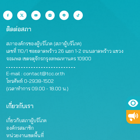
ข้อมูล เพื่อจัดทำข้อเสนอ
ของผู้ให้บริการ ควรระบุให้
แยกเป็น 5 องค์ประกอบ คือ
สาธารณะเท่านั้น แต่เมื่อ
การคุ้มครองผู้บริโภคต่อ
ชัดเจนว่าเป็นการตรวจวัด
เนื้อหารายการ โฆษณา
พิจารณาร่างประกาศ
กรณี SMS ละเมิดสิทธิผู้
พื้นที่ใด เช่นเส้นทางสาย
โฆษณาแฝง รายการ
กสทช. ฉบับดังกล่าว กลับ
บริโภค เพื่อเสนอแก่คณะ
หลักเส้นใด เส้นทางสาย
แนะนำสินค้า และสปอต
พบว่า เนื้อหาของร่างประ
กรรมการกิจการกระจาย
รองเส้นใด หรือหากตรวจ
ติดต่อสภา
โปรโมตรายการ พบว่าค่า
กาศฯ เป็นเพียงการอำนวย
เสียง กิจการโทรทัศน์ และ
วัดในลักษณะพื้นที่ ก็ควร
เฉลี่ยเนื้อหารายการอยู่ที่
ความสะดวกให้ผู้ให้บริการ
กิจการโทรคมนาคมแห่ง
รายงานเป็นค่าเฉลี่ยระดับ
สภาองค์กรของผู้บริโภค (สภาผู้บริโภค)
43 นาที 55 วินาที ซึ่งน้อย
อินเทอร์เน็ตเรียกเก็บค่า
ชาติ (กสทช.) แบบสอบถาม
อำเภอ หรือระดับจังหวัด
เลขที่ 110/1 ซอยลาดพร้าว 26 แยก 1-2 ถนนลาดพร้าว แขวง
กว่า 47 นาที 30 วินาที
บริการล่วงหน้าได้เท่านั้น
ดังกล่าวจัดทำขึ้นเพื่อ
เป็นอย่างน้อย ไม่ควรนำผล
จอมพล เขตจตุจักรกรุงเทพมหานคร 10900
ขณะที่ค่าเฉลี่ยเนื้อหา
แต่ไม่ได้คุ้มครองผู้บริโภค
รวบรวมข้อมูลผู้ที่ได้รับผลก
การตรวจวัดจากหลายพื้นที่
รายการ จำแนกตาม
หรือคำนึงถึงประโยชน์
ระทบจากกรณีการส่ง SMS
มาเฉลี่ยรวมกัน เพราะจะ
ประเภทสถานีโทรทัศน์และ
สาธารณะใด ๆ การดำเนิน
จากมิจฉาชีพในรูปแบบต่าง
ทำให้ผลการตรวจวัดคลาด
E-mail :
contact@tcc.or.th
ประเภทรายการโทรทัศน์
งาน สภาผู้บริโภคมีหนังสือ
ๆ เพื่อหลอกลวงผู้บริโภค
เคลื่อนจากคุณภาพบริการ
โทรศัพท์ 0-2938-1502
พบว่ามี 6…
ที่ สอบ.นย 042/2564 ลง
โดยให้คำจำกัดความ กรณี
จริงในพื้นที่มากยิ่งขึ้น 1.3)
(เวลาทำการ 09.00 - 18.00 น.)
วันที่ 5 กรกฎาคม 2564
SMS ดังนี้ 1) SMS กวน
การเผยแพร่ผลการตรวจวัด
เรื่อง ความเห็นต่อ (ร่าง)
ใจ คือ การได้รับ SMS บ่อย
คุณภาพบริการบนเว็บไซต์
ประกาศคณะกรรมการ
เกี่ยวกับเรา
ครั้งอย่างต่อเนื่อง จนก่อให้
ของผู้ให้บริการ ควร
กิจการกระจายเสียง กิจการ
เกิดความรำคาญ ทั้งที่ไม่
กำหนดให้ผู้ให้บริการนำ
โทรทัศน์ และกิจการ
ได้เป็นสมาชิกหรือบอกรับ
เสนอผลการตรวจวัด
เกี่ยวกับสภาผู้บริโภค
โทรคมนาคมแห่งชาติ เรื่อง
SMS เหล่านั้นแต่อย่างใด
คุณภาพบริการทั้งประเภท
องค์กรสมาชิก
หลักเกณฑ์การเรียกเก็บค่า
2) SMS กินเงิน คือ…
เสียงและประเภทข้อมูลใน
หน่วยงานเขตพื้นที่
บริการล่วงหน้าของบริการ
ส่วนของพื้นที่เฝ้าระวัง โดย