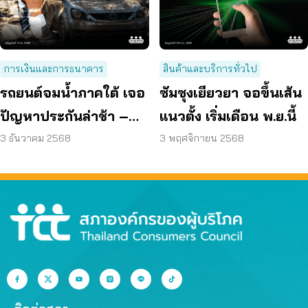
การเงินและการธนาคาร
สินค้าและบริการทั่วไป
รถยนต์จมน้ำภาคใต้ เจอ
ซัมซุงเยียวยา จอขึ้นเส้น
ปัญหาประกันล่าช้า –
แนวตั้ง เริ่มเดือน พ.ย.นี้
ปฏิเสธเคลม ร้องเรียนได้
3 ธันวาคม 2568
3 พฤศจิกายน 2568