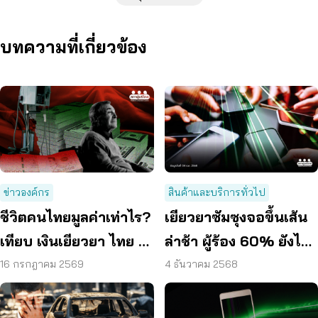
บทความที่เกี่ยวข้อง
ข่าวองค์กร
สินค้าและบริการทั่วไป
ชีวิตคนไทยมูลค่าเท่าไร?
เยียวยาซัมซุงจอขึ้นเส้น
เทียบ เงินเยียวยา ไทย –
ล่าช้า ผู้ร้อง 60% ยังไม่
เทศ ต่างกันสิบถึงร้อยเท่า
ได้สิทธิ กระตุ้นบริษัท
16 กรกฎาคม 2569
4 ธันวาคม 2568
ชี้แจง