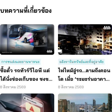
บทความที่เกี่ยวข้อง
การขนส่งและยานพาหนะ
อสังหาริมทรัพย์และที่อยู่อาศัย
ซื้อตั๋ว รถทัวร์วีไอพี แต่
ไฟไหม้อู่รถ…ลามถึงคอน
ได้นั่งช่องเก็บของ ชงขน
โด เมื่อ ‘ระยะร่นอาคาร’
ส่งฯ คุมเข้มทุกจุดตรวจ
ถูกละเลย ผู้บริโภคจึงต้อง
8 สิงหาคม 2569
8 สิงหาคม 2569
เสี่ยง