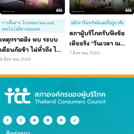
การสื่อสาร โทรคมนาคม และ
อสังหาริมทรัพย์และที่อยู่อาศัย
เทคโนโลยีสารสนเทศ
สภาผู้บริโภครับฟังข้อ
เหตุกราดยิง พบ ระบบ
เท็จจริง ‘วันเวลา ณ
เตือนภัยช้า ไม่ทั่วถึง ไม่
เจ้าพระยา’ ยืนยันมีถนน
7 สิงหาคม 2569
ชัดเจน
8 สิงหาคม 2569
6 ม. รอบอาคาร
ติดต่อสภา