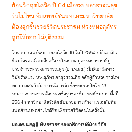
ย้อนวิกฤตโควิด ปี 64 เมื่อระบบสาธารณสุข
รับไม่ไหว ทีมแพทย์ชนบทและมหาวิทยาลัย
ต้องลุกขึ้นช่วยชีวิตประชาชน ห่วงหมอสุภัทร
ถูกให้ออก ไม่ยุติธรรม
วิกฤตการแพร่ระบาดของโควิด-19 ในปี 2564 กลับมาเป็น
ที่สนใจของสังคมอีกครั้ง หลังคณะอนุกรรมการสามัญ
ประจำกระทรวงสาธารณสุข (อ.ก.พ.สธ.) มีมติเอาผิดทาง
วินัยร้ายแรง นพ.สุภัทร ฮาสุวรรณกิจ อดีตผู้อำนวยการโรง
พยาบาลสะบ้าย้อย กรณีการจัดซื้อชุดตรวจโควิด-19
ระหว่างการตรวจคัดกรองเชิงรุกของทีมแพทย์ชนบท เมื่อปี
2564 มหาวิทยาลัยรังสิต ย้อนรอยการทำงานร่วมกับทีม
แพทย์ชนบทอย่างใกล้ชิด เพื่อช่วยชีวิตคนในครั้งนั้น
ผศ.ดร.นเรฏฐ์
พันธราธร รองอธิการบดีฝ่ายวิจัย