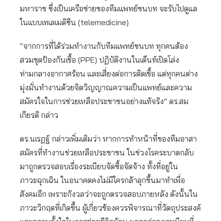
มหาราช ซึ่งเป็นเครือข่ายของทีมแพทย์ชนบท จะรับไปดูแล
ในแบบเทเลเมดิซีน (telemedicine)
“จากการที่ได้ร่วมทำงานกับทีมแพทย์ชนบท ทุกคนต้อง
สวมชุดป้องกันเชื้อ (PPE) ปฏิบัติงานในเต็นท์เปิดโล่ง
ท่ามกลางอากาศร้อน และเสี่ยงต่อการติดเชื้อ แต่ทุกคนต่าง
มุ่งมั่นทำงานด้วยจิตวิญญาณความเป็นแพทย์และความ
สมัครใจในการช่วยเหลือประชาชนอย่างแท้จริง” ดร.สม
เกียรติ กล่าว
ดร.นเรฏฐ์ กล่าวเพิ่มเติมว่า หากการทำหน้าที่ของทีมอาสา
สมัครที่ทำงานช่วยเหลือประชาชน ในช่วงโรคระบาดกลับ
มาถูกตรวจสอบเรื่องระเบียบจัดซื้อจัดจ้าง ทั้งที่อยู่ใน
ภาวะฉุกเฉิน ในอนาคตคงไม่มีใครกล้าลุกขึ้นมาทำเพื่อ
สังคมอีก เพราะกังวลว่าจะถูกตรวจสอบภายหลัง ดังนั้นใน
ภาวะวิกฤตที่เกิดขึ้น ผู้เกี่ยวข้องควรพิจารณาที่วัตถุประสงค์