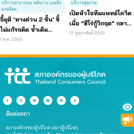
บริการสาธารณะ พลังงาน และสิ่ง
บริการสุขภาพ
แวดล้อม
เปิดหัวใจทีมแพทย์โควิด
จี้ยุติ ‘ทางด่วน 2 ชั้น’ ชี้
เมื่อ “ฮีโร่กู้วิกฤต” กลาย
ไม่แก้รถติด ซ้ำเติม
เป็น “จำเลย” ในระบบ
21 กุมภาพันธ์ 2569
ประชาชน
1 พ.ค. 2569
ระเบียบ
ติดต่อสภา
สภาองค์กรของผู้บริโภค (สภาผู้บริโภค)