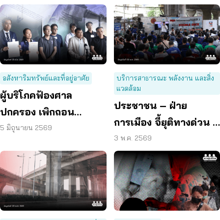
อสังหาริมทรัพย์และที่อยู่อาศัย
บริการสาธารณะ พลังงาน และสิ่ง
แวดล้อม
ผู้บริโภคฟ้องศาล
ประชาชน – ฝ่าย
ปกครอง เพิกถอน
การเมือง จี้ยุติทางด่วน 2
ผังเมืองรวม กทม. ฉบับ
5 มิถุนายน 2569
ชั้น ทำรัฐสูญรายได้ 1.7
3 พ.ค. 2569
ใหม่ เหตุกระทบสิทธิ –
แสนล้าน
คุณภาพชีวิต