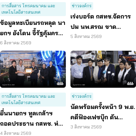
การสื่อสาร โทรคมนาคม และ
ข่าวองค์กร
เทคโนโลยีสารสนเทศ
เร่งบอร์ด กสทช.จัดการ
ข้อมูลทะเบียนรถหลุด นา
ปม นพ.สรณ ขาด
ยกฯ ยังโดน จี้รัฐคุ้มครอง
คุณสมบัติ ตามมติ
5 สิงหาคม 2569
ข้อมูลส่วนบุคคล
6 สิงหาคม 2569
กรรมการสรรหา
การสื่อสาร โทรคมนาคม และ
ข่าวองค์กร
เทคโนโลยีสารสนเทศ
นัดพร้อมครั้งหน้า 9 พ.ย.
ยื่นนายกฯ ทูลเกล้าฯ
คดีฟ้องเฟซบุ๊ก ดัน
ถอดประธาน กสทช. ห่วง
แพลตฟอร์มร่วมรับผิด
3 สิงหาคม 2569
คุ้มครองผู้บริโภคสะดุด
4 สิงหาคม 2569