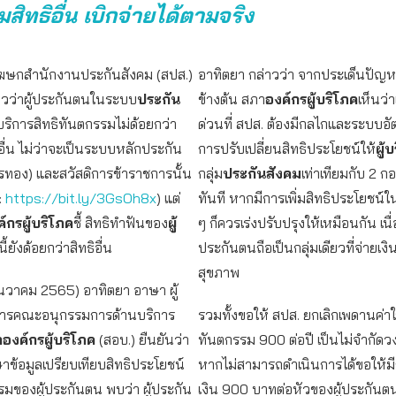
ยมสิทธิอื่น เบิกจ่ายได้ตามจริง
โฆษกสำนักงานประกันสังคม (สปส.)
อาทิตยา กล่าวว่า จากประเด็นปัญหาท
าวว่าผู้ประกันตนในระบบ
ประกัน
ข้างต้น สภา
องค์กรผู้บริโภค
เห็นว่า
บบริการสิทธิทันตกรรมไม่ด้อยกว่า
ด่วนที่ สปส. ต้องมีกลไกและระบบอั
อื่น ไม่ว่าจะเป็นระบบหลักประกัน
การปรับเปลี่ยนสิทธิประโยชน์ให้
ผู้
รทอง) และสวัสดิการข้าราชการนั้น
กลุ่ม
ประกันสังคม
เท่าเทียมกับ 2 ก
:
https://bit.ly/3GsOh8x
) แต่
ทันที หากมีการเพิ่มสิทธิประโยชน์ใ
์กรผู้บริโภค
ชี้ สิทธิทำฟันของ
ผู้
ๆ ก็ควรเร่งปรับปรุงให้เหมือนกัน เนื่
นี้ยังด้อยกว่าสิทธิอื่น
ประกันตนถือเป็นกลุ่มเดียวที่จ่ายเ
สุขภาพ
ธันวาคม 2565) อาทิตยา อาษา ผู้
การคณะอนุกรรมการด้านบริการ
รวมทั้งขอให้ สปส. ยกเลิกเพดานค่าใ
องค์กรผู้บริโภค
(สอบ.) ยืนยันว่า
ทันตกรรม 900 ต่อปี เป็นไม่จำกัดว
ข้อมูลเปรียบเทียบสิทธิประโยชน์
หากไม่สามารถดำเนินการได้ขอให้ม
มของผู้ประกันตน พบว่า ผู้ประกัน
เงิน 900 บาทต่อหัวของผู้ประกันต