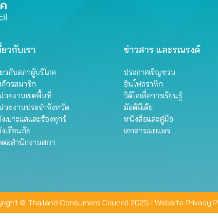
ี่ยวกับเรา
ข่าวสาร และรณรงค์
ี่ยวกับสภาผู้บริโภค
ประกาศเชิญชวน
งค์กรสมาชิก
อินโฟกราฟิก
่วยงานเขตพื้นที่
วิดีโอเพื่อการเรียนรู้
น่วยงานประจำจังหวัด
มัลติมีเดีย
้งเบาะแสและร้องทุกข์
หนังสือและคู่มือ
้งเตือนภัย
เอกสารเผยแพร่
ิดต่อสำนักงานสภา
right © Thailand Consumers Council 2025 |
Website Privacy P