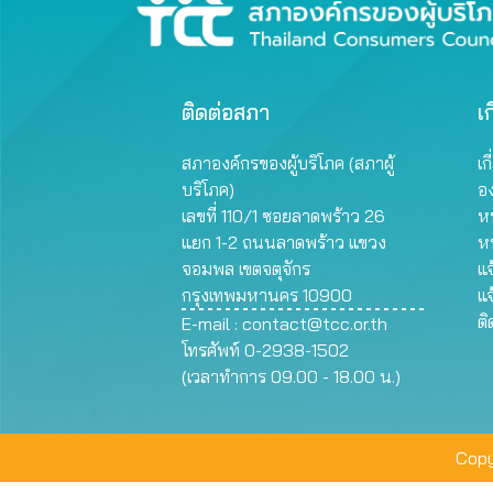
ติดต่อสภา
เก
สภาองค์กรของผู้บริโภค (สภาผู้
เก
บริโภค)
อ
เลขที่ 110/1 ซอยลาดพร้าว 26
หน
แยก 1-2 ถนนลาดพร้าว แขวง
ห
จอมพล เขตจตุจักร
แจ
กรุงเทพมหานคร 10900
แจ
ต
E-mail :
contact@tcc.or.th
โทรศัพท์ 0-2938-1502
(เวลาทำการ 09.00 - 18.00 น.)
Copy