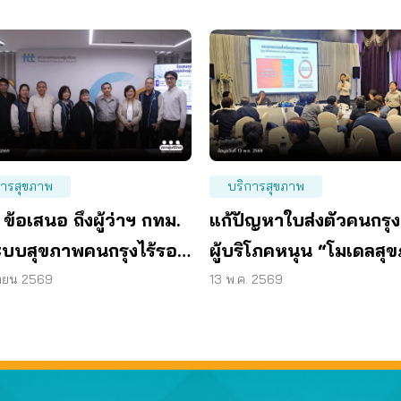
การสุขภาพ
บริการสุขภาพ
4 ข้อเสนอ ถึงผู้ว่าฯ กทม.
แก้ปัญหาใบส่งตัวคนกรุ
ะบบสุขภาพคนกรุงไร้รอย
ผู้บริโภคหนุน “โมเดลสุ
ใหม่”
นายน 2569
13 พ.ค. 2569