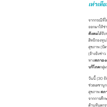
เท่าเที
จากกรณีที่
ออกมาให้ข่
สังคม
ได้รั
สิทธิกองทุน
สุขภาพ (บัต
(อ้างอิงข่าว 
ทาง
สภาองค
บริโภค
กลุ่ม
วันนี้ (30 
ช่วยเลขานุ
สุขภาพ
สภา
จากการศึกษา
ด้านทันตกรร