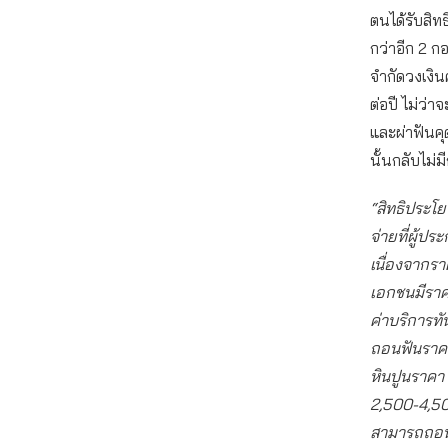
ตนได้รับสิท
กว่าอีก 2 
จำกัดวงเงิน
ต่อปี ไม่ว่
และผ่าฟันคุ
นั้นกลับไม่
“สิทธิประโยช
จ่ายที่ผู้ป
เนื่องจากร
เอกชนมีราค
ค่าบริการท
ถอนฟันราคา
หินปูนราคา 
2,500-4,500
สามารถถอนฟั