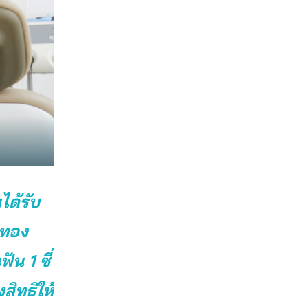
ได้รับ
รทอง
น 1 ซี่
สิทธิให้