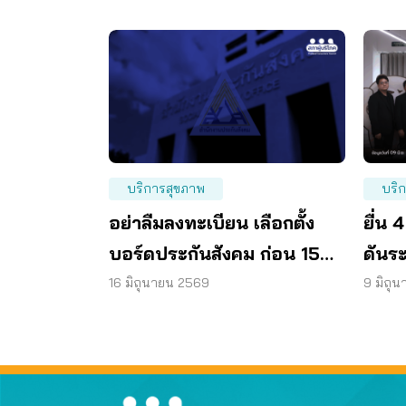
บริการสุขภาพ
บริ
อย่าลืมลงทะเบียน เลือกตั้ง
ยื่น 
บอร์ดประกันสังคม ก่อน 15
ดันร
ก.ค. แล้วเตรียมเข้าคูหา 27
ต่อ
16 มิถุนายน 2569
9 มิถุ
ก.ย. นี้