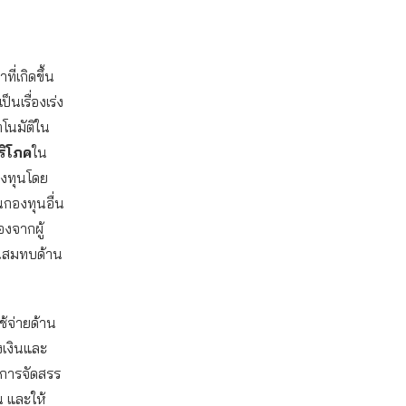
ี่เกิดขึ้น
เป็นเรื่องเร่ง
ตโนมัติใน
บริโภค
ใน
องทุนโดย
นกองทุนอื่น
องจากผู้
งินสมทบด้าน
ช้จ่ายด้าน
งเงินและ
ีการจัดสรร
น และให้