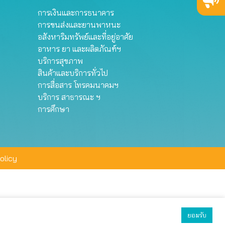
การเงินและการธนาคาร
การขนส่งและยานพาหนะ
อสังหาริมทรัพย์และที่อยู่อาศัย
อาหาร ยา และผลิตภัณฑ์ฯ
บริการสุขภาพ
สินค้าและบริการทั่วไป
การสื่อสาร โทรคมนาคมฯ
บริการ สาธารณะ ฯ
การศึกษา
olicy
ยอมรับ
ยอมรับทั้งหมด
ตั้งค่า
ปฏิเสธ