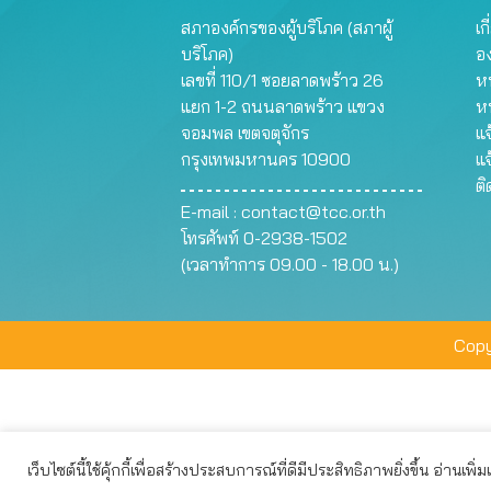
สภาองค์กรของผู้บริโภค (สภาผู้
เก
บริโภค)
อ
เลขที่ 110/1 ซอยลาดพร้าว 26
หน
แยก 1-2 ถนนลาดพร้าว แขวง
ห
จอมพล เขตจตุจักร
แจ
กรุงเทพมหานคร 10900
แจ
ต
E-mail :
contact@tcc.or.th
โทรศัพท์ 0-2938-1502
(เวลาทำการ 09.00 - 18.00 น.)
Copy
เว็บไซต์นี้ใช้คุ้กกี้เพื่อสร้างประสบการณ์ที่ดีมีประสิทธิภาพยิ่งขึ้น อ่านเพิ่
เว็บไซต์นี้ใช้คุกกี้เพื่อมอบประสบการณ์การใช้งานที่ดีให้แก่ท