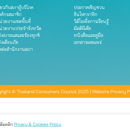
ี่ยวกับสภาผู้บริโภค
ประกาศเชิญชวน
งค์กรสมาชิก
อินโฟกราฟิก
่วยงานเขตพื้นที่
วิดีโอเพื่อการเรียนรู้
น่วยงานประจำจังหวัด
มัลติมีเดีย
้งเบาะแสและร้องทุกข์
หนังสือและคู่มือ
้งเตือนภัย
เอกสารเผยแพร่
ิดต่อสำนักงานสภา
right © Thailand Consumers Council 2025 |
Website Privacy P
มเติมคลิก
Privacy & Cookies Policy
่าน คุณสามารถเลือกตั้งค่าความเป็นส่วนตัวได้