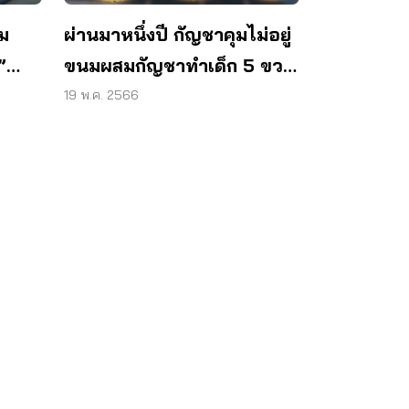
ุม
ผ่านมาหนึ่งปี กัญชาคุมไม่อยู่
”
ขนมผสมกัญชาทำเด็ก 5 ขวบ
ไลน์
เข้าไอซียู สภาผู้บริโภค เร่ง
19 พ.ค. 2566
สธ. – อย. เข้มงวดมาตรการ