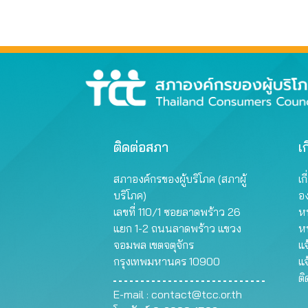
พฤษภาคม 2566
ติดต่อสภา
เก
สภาองค์กรของผู้บริโภค (สภาผู้
เก
บริโภค)
อ
เลขที่ 110/1 ซอยลาดพร้าว 26
หน
แยก 1-2 ถนนลาดพร้าว แขวง
ห
จอมพล เขตจตุจักร
แจ
กรุงเทพมหานคร 10900
แจ
ต
E-mail :
contact@tcc.or.th